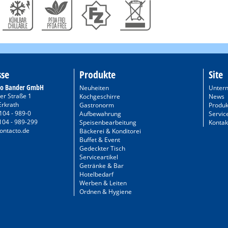
sse
Produkte
Site
to Bander GmbH
Neuheiten
Unter
er Straße 1
Kochgeschirre
News
Erkrath
Gastronorm
Produk
104 - 989-0
Aufbewahrung
Servic
104 - 989-299
Speisenbearbeitung
Kontak
ontacto.de
Bäckerei & Konditorei
Buffet & Event
Gedeckter Tisch
Serviceartikel
Getränke & Bar
Hotelbedarf
Werben & Leiten
Ordnen & Hygiene