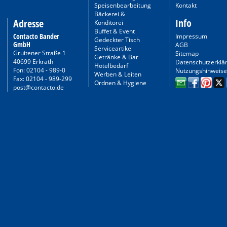
Speisenbearbeitung
Kontakt
Bäckerei &
Info
Adresse
Konditorei
Buffet & Event
Contacto Bander
Impressum
Gedeckter Tisch
GmbH
AGB
Serviceartikel
Gruitener Straße 1
Sitemap
Getränke & Bar
40699 Erkrath
Datenschutzerklä
Hotelbedarf
Fon: 02104 - 989-0
Nutzungshinweise
Werben & Leiten
Fax: 02104 - 989-299
Ordnen & Hygiene
post@contacto.de