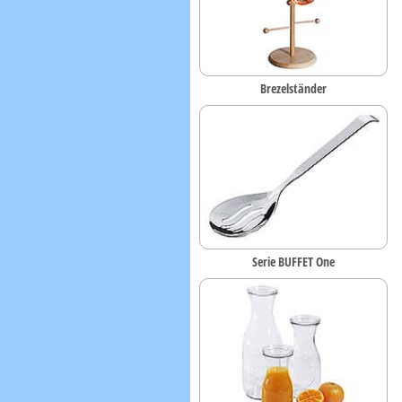
Brezelständer
Serie BUFFET One