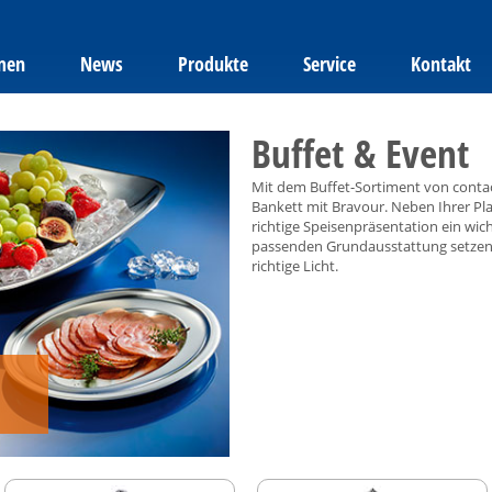
men
News
Produkte
Service
Kontakt
Buffet & Event
Mit dem Buffet-Sortiment von conta
Bankett mit Bravour. Neben Ihrer Pl
richtige Speisenpräsentation ein wich
passenden Grundausstattung setzen 
richtige Licht.