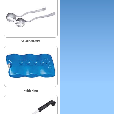
Salatbestecke
Kühlakkus