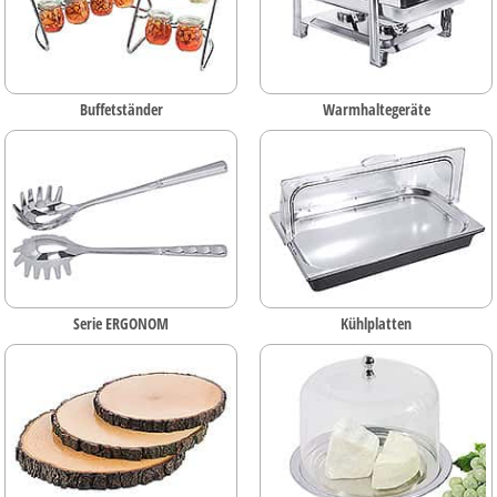
Buffetständer
Warmhaltegeräte
Serie ERGONOM
Kühlplatten