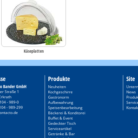
Käseplatten
sse
Produkte
Site
to Bander GmbH
Neuheiten
Unter
er Straße 1
Kochgeschirre
News
Erkrath
Gastronorm
Produk
104 - 989-0
Aufbewahrung
Servic
104 - 989-299
Speisenbearbeitung
Kontak
ontacto.de
Bäckerei & Konditorei
Buffet & Event
Gedeckter Tisch
Serviceartikel
Getränke & Bar