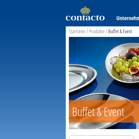
Unterneh
Startseite
/
Produkte
/
Buffet & Event
Buffet & Event