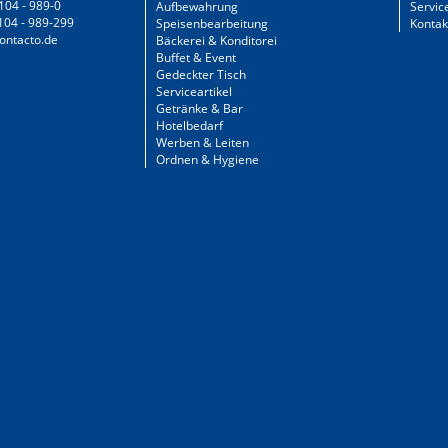
104 - 989-0
Aufbewahrung
Servic
104 - 989-299
Speisenbearbeitung
Kontak
ontacto.de
Bäckerei & Konditorei
Buffet & Event
Gedeckter Tisch
Serviceartikel
Getränke & Bar
Hotelbedarf
Werben & Leiten
Ordnen & Hygiene