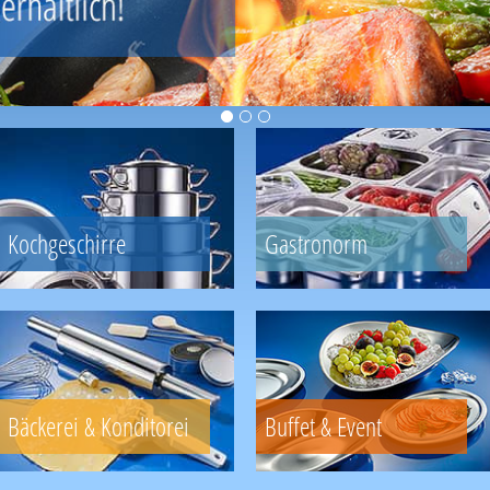
Kochgeschirre
Gastronorm
Bäckerei & Konditorei
Buffet & Event