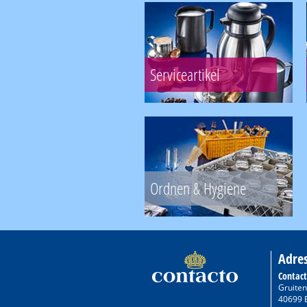
Serviceartikel
Ordnen & Hygiene
Adre
Contac
Gruiten
40699 