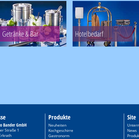
Getränke & Bar
Hotelbedarf
sse
Produkte
Site
to Bander GmbH
Neuheiten
Unter
er Straße 1
Kochgeschirre
News
Erkrath
Gastronorm
Produk