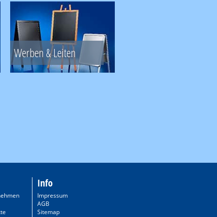
Werben & Leiten
Info
nehmen
Impressum
AGB
te
Sitemap