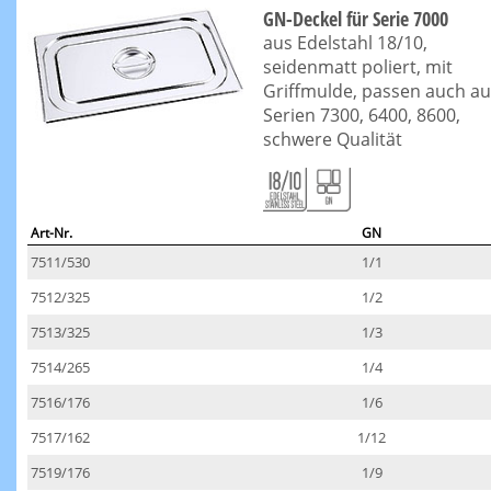
GN-Deckel für Serie 7000
aus Edelstahl 18/10,
seidenmatt poliert, mit
Griffmulde, passen auch au
Serien 7300, 6400, 8600,
schwere Qualität
Art-Nr.
GN
7511/530
1/1
7512/325
1/2
7513/325
1/3
7514/265
1/4
7516/176
1/6
7517/162
1/12
7519/176
1/9