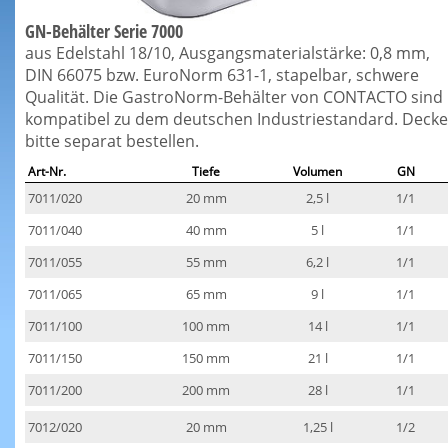
GN-Behälter Serie 7000
aus Edelstahl 18/10, Ausgangsmaterialstärke: 0,8 mm,
DIN 66075 bzw. EuroNorm 631-1, stapelbar, schwere
Qualität. Die GastroNorm-Behälter von CONTACTO sind
kompatibel zu dem deutschen Industriestandard. Decke
bitte separat bestellen.
Art-Nr.
Tiefe
Volumen
GN
7011/020
20 mm
2,5 l
1/1
7011/040
40 mm
5 l
1/1
7011/055
55 mm
6,2 l
1/1
7011/065
65 mm
9 l
1/1
7011/100
100 mm
14 l
1/1
7011/150
150 mm
21 l
1/1
7011/200
200 mm
28 l
1/1
7012/020
20 mm
1,25 l
1/2