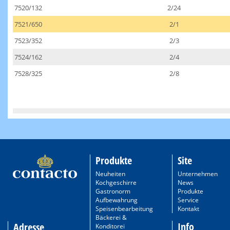
7520/132
2/24
7521/650
2/1
7523/352
2/3
7524/162
2/4
7528/325
2/8
Produkte
Site
Neuheiten
Unternehmen
Kochgeschirre
News
Gastronorm
Produkte
Aufbewahrung
Service
Speisenbearbeitung
Kontakt
Bäckerei &
Info
Adresse
Konditorei