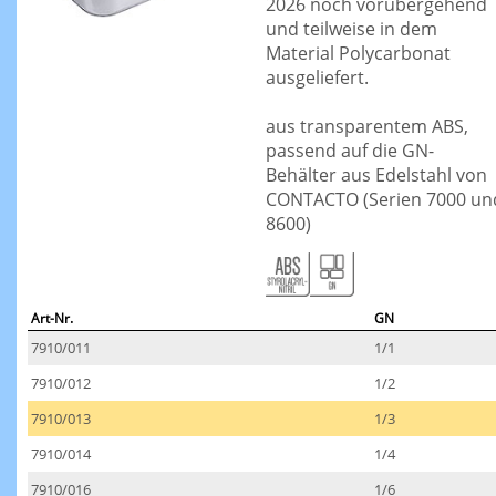
2026 noch vorübergehend
und teilweise in dem
Material Polycarbonat
ausgeliefert.
aus transparentem ABS,
passend auf die GN-
Behälter aus Edelstahl von
CONTACTO (Serien 7000 un
8600)
Art-Nr.
GN
7910/011
1/1
7910/012
1/2
7910/013
1/3
7910/014
1/4
7910/016
1/6