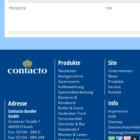
7910/019
1/9
Produkte
Site
Neuheiten
Unternehmen
Kochgeschirre
News
Gastronorm
Produkte
Aufbewahrung
Service
Speisenbearbeitung
Kontakt
Bäckerei &
Info
Adresse
Konditorei
Buffet & Event
Contacto Bander
Impressum
Gedeckter Tisch
GmbH
AGB
Serviceartikel
Gruitener Straße 1
Sitemap
Getränke & Bar
40699 Erkrath
Datenschutzerklä
Hotelbedarf
Fon: 02104 - 989-0
Nutzungshinweise
Werben & Leiten
Fax: 02104 - 989-299
Ordnen & Hygiene