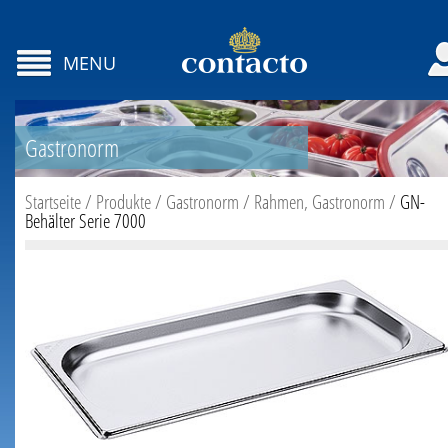
MENU
Gastronorm
Startseite
/
Produkte
/
Gastronorm
/
Rahmen, Gastronorm
/
GN-
Behälter Serie 7000