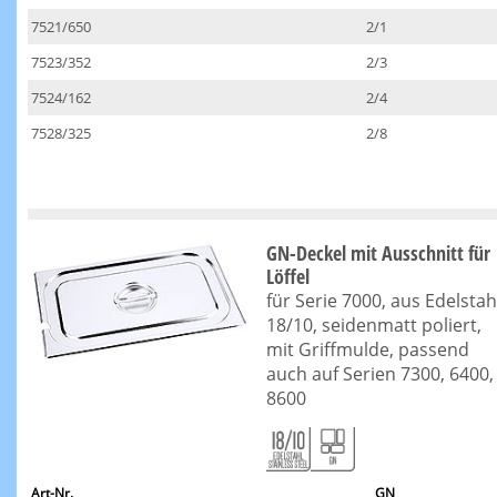
7521/650
2/1
7523/352
2/3
7524/162
2/4
7528/325
2/8
GN-Deckel mit Ausschnitt für
Löffel
für Serie 7000, aus Edelstah
18/10, seidenmatt poliert,
mit Griffmulde, passend
auch auf Serien 7300, 6400,
8600
Art-Nr.
GN