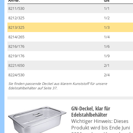
Art-Nr.
GN
8211/530
1/1
8212/325
1/2
8213/325
1/3
8214/265
1/4
8216/176
1/6
8219/176
1/9
8221/650
2/1
8224/530
2/4
Sie finden passende Deckel aus klarem Kunststoff für unsere
Edelstahlbehälter auf Seite 37.
GN-Deckel, klar für
Edelstahlbehälter
Wichtiger Hinweis: Dieses
Produkt wird bis Ende Juni