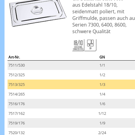
aus Edelstahl 18/10,
seidenmatt poliert, mit
Griffmulde, passen auch au
Serien 7300, 6400, 8600,
schwere Qualität
Art-Nr.
GN
7511/530
1/1
7512/325
1/2
7513/325
1/3
7514/265
1/4
7516/176
1/6
7517/162
1/12
7519/176
1/9
7520/132
2/24