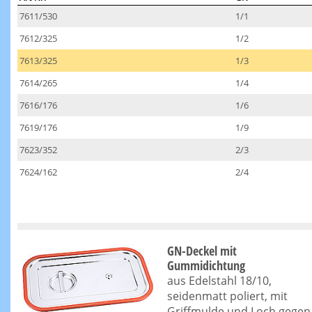
7611/530
1/1
7612/325
1/2
7613/325
1/3
7614/265
1/4
7616/176
1/6
7619/176
1/9
7623/352
2/3
7624/162
2/4
GN-Deckel mit
Gummidichtung
aus Edelstahl 18/10,
seidenmatt poliert, mit
Griffmulde und Loch gegen