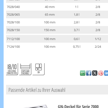
7028/040
40 mm
1 l
2/8
7028/065
65 mm
1,8 l
2/8
7028/100
100 mm
2,8 l
2/8
7028/150
150 mm
3,7 l
2/8
7112/100
100 mm
0,6 l
1/12
7124/100
100 mm
0,75 l
2/24
Passende Artikel zu Ihrer Auswahl
GN-Deckel für Serie 7000