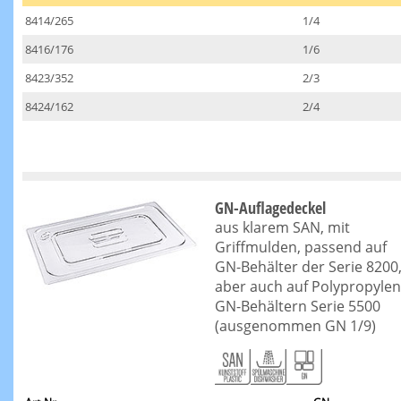
8414/265
1/4
8416/176
1/6
8423/352
2/3
8424/162
2/4
GN-Auflagedeckel
aus klarem SAN, mit
Griffmulden, passend auf
GN-Behälter der Serie 8200
aber auch auf Polypropylen
GN-Behältern Serie 5500
(ausgenommen GN 1/9)