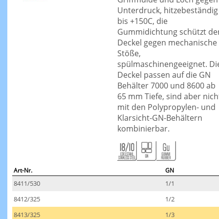
Unterdruck, hitzebeständig
bis +150C, die
Gummidichtung schützt de
Deckel gegen mechanische
Stöße,
spülmaschinengeeignet. Di
Deckel passen auf die GN
Behälter 7000 und 8600 ab
65 mm Tiefe, sind aber nich
mit den Polypropylen- und
Klarsicht-GN-Behältern
kombinierbar.
Art-Nr.
GN
8411/530
1/1
8412/325
1/2
8413/325
1/3