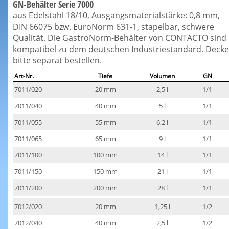
GN-Behälter Serie 7000
aus Edelstahl 18/10, Ausgangsmaterialstärke: 0,8 mm,
DIN 66075 bzw. EuroNorm 631-1, stapelbar, schwere
Qualität. Die GastroNorm-Behälter von CONTACTO sind
kompatibel zu dem deutschen Industriestandard. Decke
bitte separat bestellen.
Art-Nr.
Tiefe
Volumen
GN
7011/020
20 mm
2,5 l
1/1
7011/040
40 mm
5 l
1/1
7011/055
55 mm
6,2 l
1/1
7011/065
65 mm
9 l
1/1
7011/100
100 mm
14 l
1/1
7011/150
150 mm
21 l
1/1
7011/200
200 mm
28 l
1/1
7012/020
20 mm
1,25 l
1/2
7012/040
40 mm
2,5 l
1/2