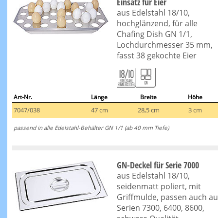
Einsatz für Eier
aus Edelstahl 18/10,
hochglänzend, für alle
Chafing Dish GN 1/1,
Lochdurchmesser 35 mm,
fasst 38 gekochte Eier
Art-Nr.
Länge
Breite
Höhe
7047/038
47 cm
28,5 cm
3 cm
passend in alle Edelstahl-Behälter GN 1/1 (ab 40 mm Tiefe)
GN-Deckel für Serie 7000
aus Edelstahl 18/10,
seidenmatt poliert, mit
Griffmulde, passen auch au
Serien 7300, 6400, 8600,