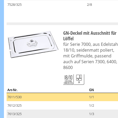
7528/325
2/8
GN-Deckel mit Ausschnitt für
Löffel
für Serie 7000, aus Edelstah
18/10, seidenmatt poliert,
mit Griffmulde, passend
auch auf Serien 7300, 6400,
8600
Art-Nr.
GN
7611/530
1/1
7612/325
1/2
7613/325
1/3