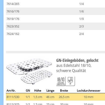
7614/265
1/4
7616/176
1/6
7619/176
1/9
7623/352
2/3
7624/162
2/4
GN-Einlegeböden, gelocht
aus Edelstahl 18/10,
schwere Qualität
Art-Nr.
GN
Höhe
Länge
Breite
Lochdurchmesser
8111/530
1/1
1,5 cm
46 cm
26,5 cm
10 mm
8112/325
1/2
1,5 cm
25 cm
20 cm
10 mm