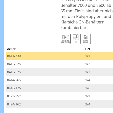
Behälter 7000 und 8600 ab
65 mm Tiefe, sind aber nich
mit den Polypropylen- und
Klarsicht-GN-Behältern
kombinierbar.
Art-Nr.
GN
8411/530
1/1
8412/325
1/2
8413/325
1/3
8414/265
1/4
8416/176
1/6
8423/352
2/3
8424/162
2/4