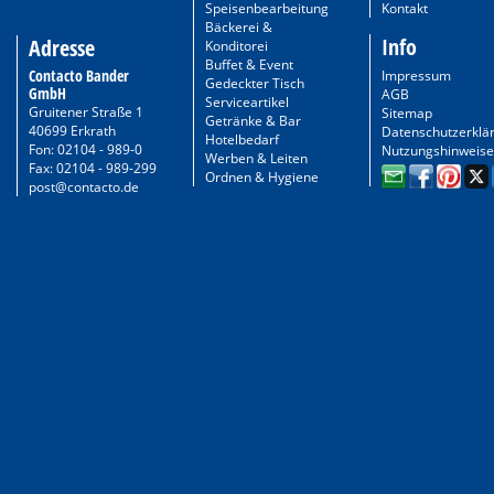
Speisenbearbeitung
Kontakt
Bäckerei &
Info
Adresse
Konditorei
Buffet & Event
Contacto Bander
Impressum
Gedeckter Tisch
GmbH
AGB
Serviceartikel
Gruitener Straße 1
Sitemap
Getränke & Bar
40699 Erkrath
Datenschutzerklä
Hotelbedarf
Fon: 02104 - 989-0
Nutzungshinweise
Werben & Leiten
Fax: 02104 - 989-299
Ordnen & Hygiene
post@contacto.de