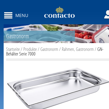
MENU
Gastronorm
Startseite
/
Produkte
/
Gastronorm
/
Rahmen, Gastronorm
/
GN-
Behälter Serie 7000