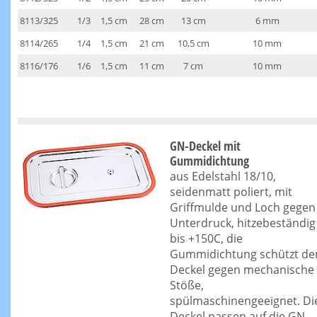
8113/325
1/3
1,5 cm
28 cm
13 cm
6 mm
8114/265
1/4
1,5 cm
21 cm
10,5 cm
10 mm
8116/176
1/6
1,5 cm
11 cm
7 cm
10 mm
GN-Deckel mit
Gummidichtung
aus Edelstahl 18/10,
seidenmatt poliert, mit
Griffmulde und Loch gegen
Unterdruck, hitzebeständig
bis +150C, die
Gummidichtung schützt de
Deckel gegen mechanische
Stöße,
spülmaschinengeeignet. Di
Deckel passen auf die GN