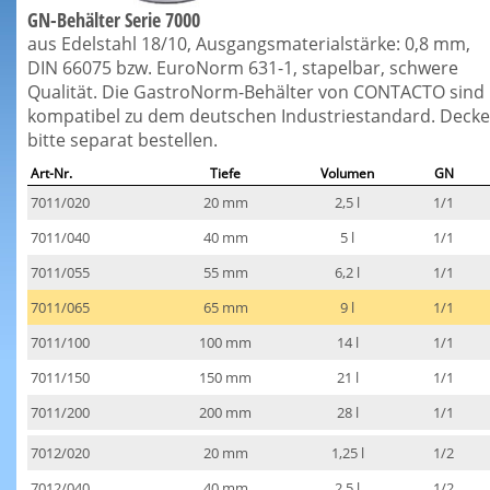
GN-Behälter Serie 7000
aus Edelstahl 18/10, Ausgangsmaterialstärke: 0,8 mm,
DIN 66075 bzw. EuroNorm 631-1, stapelbar, schwere
Qualität. Die GastroNorm-Behälter von CONTACTO sind
kompatibel zu dem deutschen Industriestandard. Decke
bitte separat bestellen.
Art-Nr.
Tiefe
Volumen
GN
7011/020
20 mm
2,5 l
1/1
7011/040
40 mm
5 l
1/1
7011/055
55 mm
6,2 l
1/1
7011/065
65 mm
9 l
1/1
7011/100
100 mm
14 l
1/1
7011/150
150 mm
21 l
1/1
7011/200
200 mm
28 l
1/1
7012/020
20 mm
1,25 l
1/2
7012/040
40 mm
2,5 l
1/2