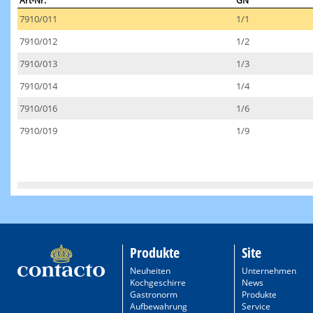
Art-Nr.
GN
7910/011
1/1
7910/012
1/2
7910/013
1/3
7910/014
1/4
7910/016
1/6
7910/019
1/9
Produkte
Site
Neuheiten
Unternehmen
Kochgeschirre
News
Gastronorm
Produkte
Aufbewahrung
Service