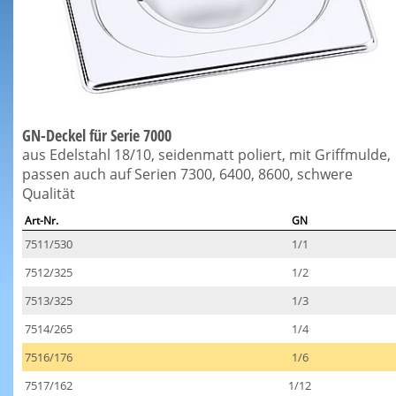
GN-Deckel für Serie 7000
aus Edelstahl 18/10, seidenmatt poliert, mit Griffmulde,
passen auch auf Serien 7300, 6400, 8600, schwere
Qualität
Art-Nr.
GN
7511/530
1/1
7512/325
1/2
7513/325
1/3
7514/265
1/4
7516/176
1/6
7517/162
1/12