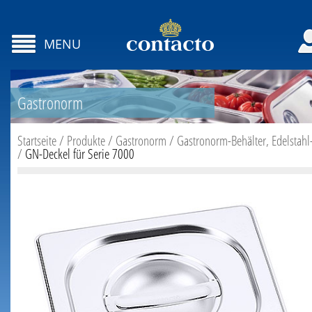
MENU
Gastronorm
Startseite
/
Produkte
/
Gastronorm
/
Gastronorm-Behälter, Edelstahl
/
GN-Deckel für Serie 7000