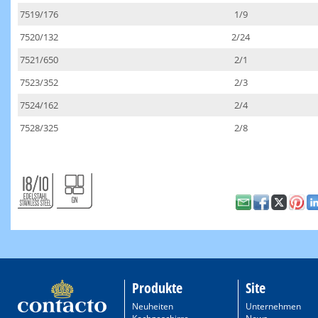
7519/176
1/9
7520/132
2/24
7521/650
2/1
7523/352
2/3
7524/162
2/4
7528/325
2/8
Produkte
Site
Neuheiten
Unternehmen