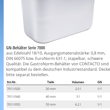
GN-Behälter Serie 7000
aus Edelstahl 18/10, Ausgangsmaterialstärke: 0,8 mm,
DIN 66075 bzw. EuroNorm 631-1, stapelbar, schwere
Qualität. Die GastroNorm-Behälter von CONTACTO sind
kompatibel zu dem deutschen Industriestandard. Decke
bitte separat bestellen.
Art-Nr.
Tiefe
Volumen
GN
7011/020
20 mm
2,5 l
1/1
7011/040
40 mm
5 l
1/1
7011/055
55 mm
6,2 l
1/1