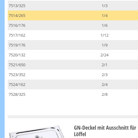
7513/325
1/3
7514/265
1/4
7516/176
1/6
7517/162
1/12
7519/176
1/9
7520/132
2/24
7521/650
2/1
7523/352
2/3
7524/162
2/4
7528/325
2/8
GN-Deckel mit Ausschnitt für
Löffel