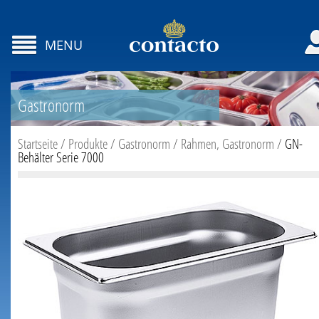
MENU
Gastronorm
Startseite
/
Produkte
/
Gastronorm
/
Rahmen, Gastronorm
/
GN-
Behälter Serie 7000