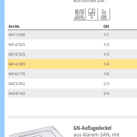
kombinierbar.
Art-Nr.
GN
8411/530
1/1
8412/325
1/2
8413/325
1/3
8414/265
1/4
8416/176
1/6
8423/352
2/3
8424/162
2/4
GN-Auflagedeckel
aus klarem SAN, mit