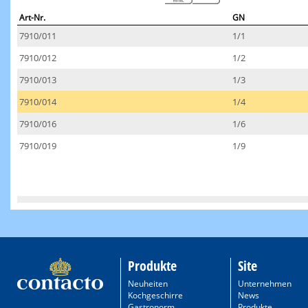
Art-Nr.
GN
7910/011
1/1
7910/012
1/2
7910/013
1/3
7910/014
1/4
7910/016
1/6
7910/019
1/9
Produkte
Site
Neuheiten
Unternehmen
Kochgeschirre
News
Gastronorm
Produkte