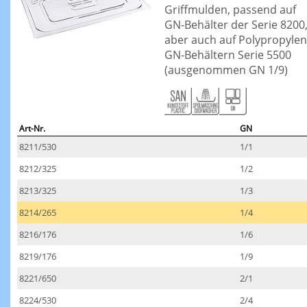
Griffmulden, passend auf
GN-Behälter der Serie 8200
aber auch auf Polypropylen
GN-Behältern Serie 5500
(ausgenommen GN 1/9)
Art-Nr.
GN
8211/530
1/1
8212/325
1/2
8213/325
1/3
8214/265
1/4
8216/176
1/6
8219/176
1/9
8221/650
2/1
8224/530
2/4