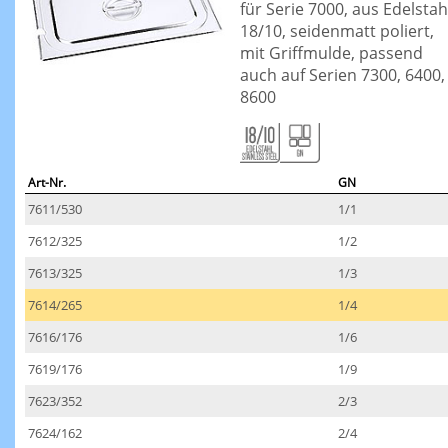
für Serie 7000, aus Edelstah
18/10, seidenmatt poliert,
mit Griffmulde, passend
auch auf Serien 7300, 6400,
8600
Art-Nr.
GN
7611/530
1/1
7612/325
1/2
7613/325
1/3
7614/265
1/4
7616/176
1/6
7619/176
1/9
7623/352
2/3
7624/162
2/4