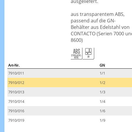
ausgeliefert.
aus transparentem ABS,
passend auf die GN-
Behälter aus Edelstahl von
CONTACTO (Serien 7000 un
8600)
Art-Nr.
GN
7910/011
1/1
7910/012
1/2
7910/013
1/3
7910/014
1/4
7910/016
1/6
7910/019
1/9