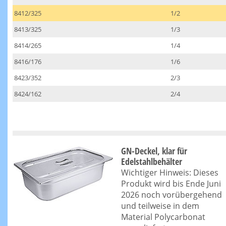
8412/325
1/2
8413/325
1/3
8414/265
1/4
8416/176
1/6
8423/352
2/3
8424/162
2/4
GN-Deckel, klar für
Edelstahlbehälter
Wichtiger Hinweis: Dieses
Produkt wird bis Ende Juni
2026 noch vorübergehend
und teilweise in dem
Material Polycarbonat