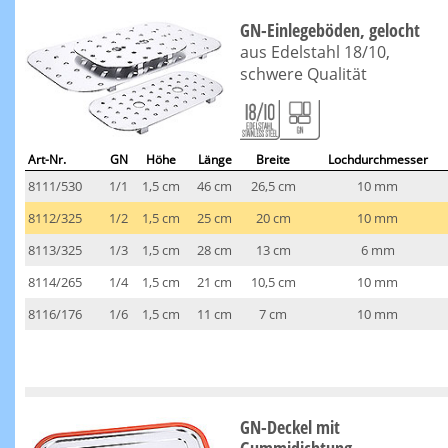
GN-Einlegeböden, gelocht
aus Edelstahl 18/10,
schwere Qualität
Art-Nr.
GN
Höhe
Länge
Breite
Lochdurchmesser
8111/530
1/1
1,5 cm
46 cm
26,5 cm
10 mm
8112/325
1/2
1,5 cm
25 cm
20 cm
10 mm
8113/325
1/3
1,5 cm
28 cm
13 cm
6 mm
8114/265
1/4
1,5 cm
21 cm
10,5 cm
10 mm
8116/176
1/6
1,5 cm
11 cm
7 cm
10 mm
GN-Deckel mit