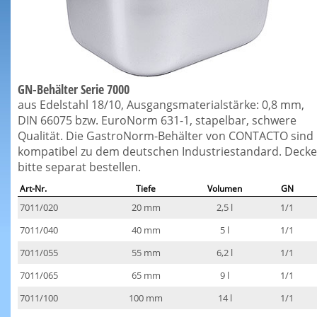
GN-Behälter Serie 7000
aus Edelstahl 18/10, Ausgangsmaterialstärke: 0,8 mm,
DIN 66075 bzw. EuroNorm 631-1, stapelbar, schwere
Qualität. Die GastroNorm-Behälter von CONTACTO sind
kompatibel zu dem deutschen Industriestandard. Decke
bitte separat bestellen.
Art-Nr.
Tiefe
Volumen
GN
7011/020
20 mm
2,5 l
1/1
7011/040
40 mm
5 l
1/1
7011/055
55 mm
6,2 l
1/1
7011/065
65 mm
9 l
1/1
7011/100
100 mm
14 l
1/1