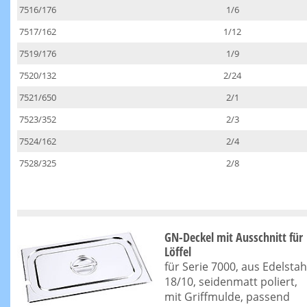
7516/176
1/6
7517/162
1/12
7519/176
1/9
7520/132
2/24
7521/650
2/1
7523/352
2/3
7524/162
2/4
7528/325
2/8
GN-Deckel mit Ausschnitt für
Löffel
für Serie 7000, aus Edelstah
18/10, seidenmatt poliert,
mit Griffmulde, passend