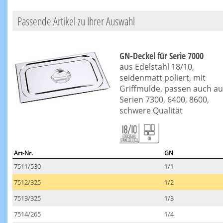
Passende Artikel zu Ihrer Auswahl
GN-Deckel für Serie 7000
aus Edelstahl 18/10,
seidenmatt poliert, mit
Griffmulde, passen auch au
Serien 7300, 6400, 8600,
schwere Qualität
Art-Nr.
GN
7511/530
1/1
7512/325
1/2
7513/325
1/3
7514/265
1/4