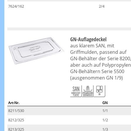
7624/162
2/4
GN-Auflagedeckel
aus klarem SAN, mit
Griffmulden, passend auf
GN-Behälter der Serie 8200
aber auch auf Polypropylen
GN-Behältern Serie 5500
(ausgenommen GN 1/9)
Art-Nr.
GN
8211/530
1/1
8212/325
1/2
8213/325
1/3