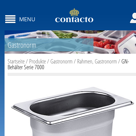
MENU
Gastronorm
Startseite
/
Produkte
/
Gastronorm
/
Rahmen, Gastronorm
/
GN-
Behälter Serie 7000