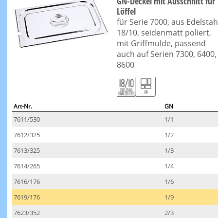
GN-Deckel mit Ausschnitt für
Löffel
für Serie 7000, aus Edelstah
18/10, seidenmatt poliert,
mit Griffmulde, passend
auch auf Serien 7300, 6400,
8600
Art-Nr.
GN
7611/530
1/1
7612/325
1/2
7613/325
1/3
7614/265
1/4
7616/176
1/6
7619/176
1/9
7623/352
2/3