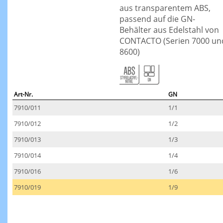
aus transparentem ABS,
passend auf die GN-
Behälter aus Edelstahl von
CONTACTO (Serien 7000 un
8600)
Art-Nr.
GN
7910/011
1/1
7910/012
1/2
7910/013
1/3
7910/014
1/4
7910/016
1/6
7910/019
1/9