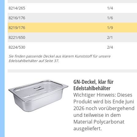
8214/265
1/4
8216/176
1/6
8219/176
1/9
8221/650
2/1
8224/530
2/4
Sie finden passende Deckel aus klarem Kunststoff für unsere
Edelstahlbehälter auf Seite 37.
GN-Deckel, klar für
Edelstahlbehälter
Wichtiger Hinweis: Dieses
Produkt wird bis Ende Juni
2026 noch vorübergehend
und teilweise in dem
Material Polycarbonat
ausgeliefert.