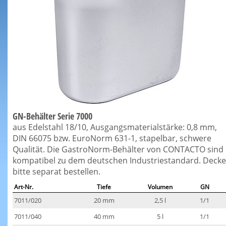
GN-Behälter Serie 7000
aus Edelstahl 18/10, Ausgangsmaterialstärke: 0,8 mm,
DIN 66075 bzw. EuroNorm 631-1, stapelbar, schwere
Qualität. Die GastroNorm-Behälter von CONTACTO sind
kompatibel zu dem deutschen Industriestandard. Decke
bitte separat bestellen.
Art-Nr.
Tiefe
Volumen
GN
7011/020
20 mm
2,5 l
1/1
7011/040
40 mm
5 l
1/1