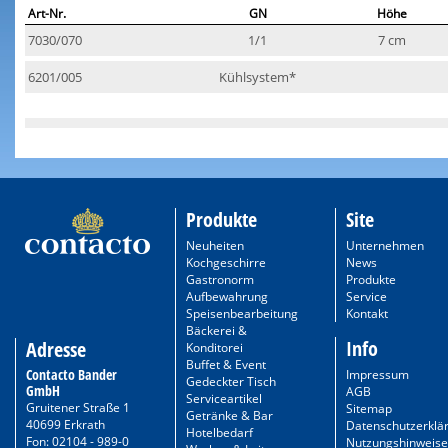
Art-Nr.
GN
Höhe
7030/070
1/1
7 cm
6201/005
Kühlsystem*
Produkte
Site
Neuheiten
Unternehmen
Kochgeschirre
News
Gastronorm
Produkte
Aufbewahrung
Service
Speisenbearbeitung
Kontakt
Bäckerei &
Info
Adresse
Konditorei
Buffet & Event
Contacto Bander
Impressum
Gedeckter Tisch
GmbH
AGB
Serviceartikel
Gruitener Straße 1
Sitemap
Getränke & Bar
40699 Erkrath
Datenschutzerklä
Hotelbedarf
Fon: 02104 - 989-0
Nutzungshinweise