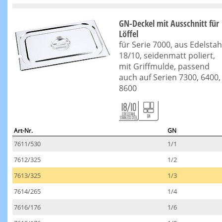
GN-Deckel mit Ausschnitt für
Löffel
für Serie 7000, aus Edelstah
18/10, seidenmatt poliert,
mit Griffmulde, passend
auch auf Serien 7300, 6400,
8600
Art-Nr.
GN
7611/530
1/1
7612/325
1/2
7613/325
1/3
7614/265
1/4
7616/176
1/6