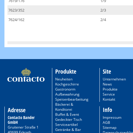
7619/176
1/9
7623/352
2/3
7624/162
2/4
Produkte
Site
Neuheiten
Unternehmen
Kochgeschirre
News
Gastronorm
Produkte
Aufbewahrung
Service
Speisenbearbeitung
Kontakt
Bäckerei &
Info
Adresse
Konditorei
Buffet & Event
Contacto Bander
Impressum
Gedeckter Tisch
GmbH
AGB
Serviceartikel
Gruitener Straße 1
Sitemap
Getränke & Bar
40699 Erkrath
Datenschutzerklä