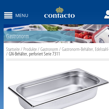
MENU
Gastronorm
Startseite
/
Produkte
/
Gastronorm
/
Gastronorm-Behälter, Edelstahl
/
GN-Behälter, perforiert Serie 7311