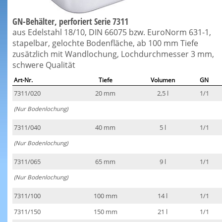
GN-Behälter, perforiert Serie 7311
aus Edelstahl 18/10, DIN 66075 bzw. EuroNorm 631-1,
stapelbar, gelochte Bodenfläche, ab 100 mm Tiefe
zusätzlich mit Wandlochung, Lochdurchmesser 3 mm,
schwere Qualität
Art-Nr.
Tiefe
Volumen
GN
7311/020
20 mm
2,5 l
1/1
(Nur Bodenlochung)
7311/040
40 mm
5 l
1/1
(Nur Bodenlochung)
7311/065
65 mm
9 l
1/1
(Nur Bodenlochung)
7311/100
100 mm
14 l
1/1
7311/150
150 mm
21 l
1/1