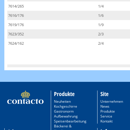
7614/265
1/4
7616/176
1/6
7619/176
1/9
7623/352
2/3
7624/162
2/4
Produkte
Site
Neuheiten
Unternehmen
Kochgeschirre
News
Gastronorm
Produkte
Aufbewahrung
Service
Speisenbearbeitung
Kontakt
Bäckerei &