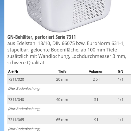
GN-Behälter, perforiert Serie 7311
aus Edelstahl 18/10, DIN 66075 bzw. EuroNorm 631-1,
stapelbar, gelochte Bodenfläche, ab 100 mm Tiefe
zusätzlich mit Wandlochung, Lochdurchmesser 3 mm,
schwere Qualität
Art-Nr.
Tiefe
Volumen
GN
7311/020
20 mm
2,5 l
1/1
(Nur Bodenlochung)
7311/040
40 mm
5 l
1/1
(Nur Bodenlochung)
7311/065
65 mm
9 l
1/1
(Nur Bodenlochung)