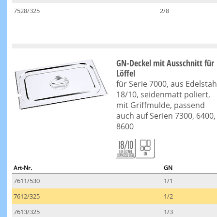
7528/325
2/8
GN-Deckel mit Ausschnitt für
Löffel
für Serie 7000, aus Edelstah
18/10, seidenmatt poliert,
mit Griffmulde, passend
auch auf Serien 7300, 6400,
8600
Art-Nr.
GN
7611/530
1/1
7612/325
1/2
7613/325
1/3