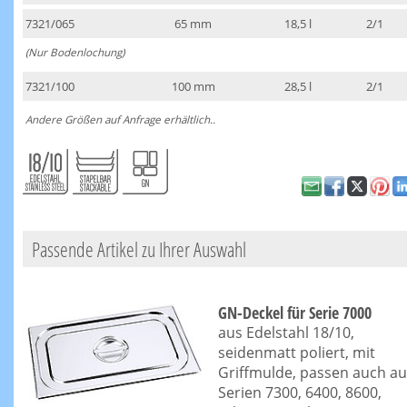
7321/065
65 mm
18,5 l
2/1
(Nur Bodenlochung)
7321/100
100 mm
28,5 l
2/1
Andere Größen auf Anfrage erhältlich..
Passende Artikel zu Ihrer Auswahl
GN-Deckel für Serie 7000
aus Edelstahl 18/10,
seidenmatt poliert, mit
Griffmulde, passen auch au
Serien 7300, 6400, 8600,