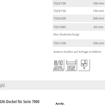
7323/100
100 mm
7323/150
150 mm
7323/200
200 mm
7321/065
65 mm
(Nur Bodenlochung)
7321/100
100 mm
Andere Größen auf Anfrage erhältlich..
ahl
GN-Deckel für Serie 7000
Art-Nr.