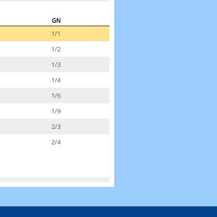
GN
1/1
1/2
1/3
1/4
1/6
1/9
2/3
2/4