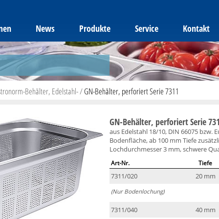
men
News
Produkte
Service
Kontakt
tronorm-Behälter, Edelstahl-
/
GN-Behälter, perforiert Serie 7311
GN-Behälter, perforiert Serie 73
aus Edelstahl 18/10, DIN 66075 bzw. 
Bodenfläche, ab 100 mm Tiefe zusätz
Lochdurchmesser 3 mm, schwere Qual
Art-Nr.
Tiefe
7311/020
20 mm
(Nur Bodenlochung)
7311/040
40 mm