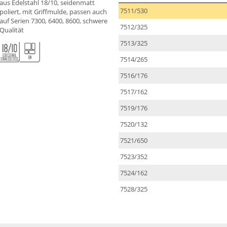
aus Edelstahl 18/10, seidenmatt
7511/530
poliert, mit Griffmulde, passen auch
auf Serien 7300, 6400, 8600, schwere
7512/325
Qualität
7513/325
7514/265
7516/176
7517/162
7519/176
7520/132
7521/650
7523/352
7524/162
7528/325