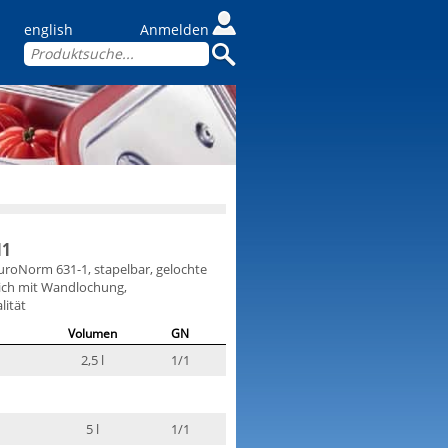
english
Anmelden
11
EuroNorm 631-1, stapelbar, gelochte
lich mit Wandlochung,
ität
Volumen
GN
2,5 l
1/1
5 l
1/1