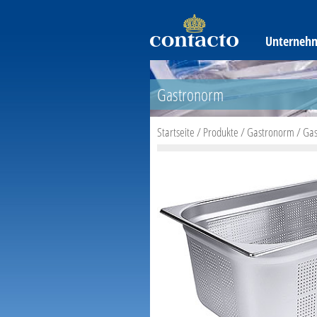
Unterneh
Gastronorm
Startseite
/
Produkte
/
Gastronorm
/
Gas