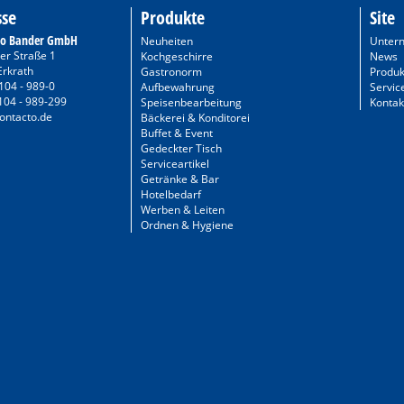
sse
Produkte
Site
to Bander GmbH
Neuheiten
Unter
er Straße 1
Kochgeschirre
News
Erkrath
Gastronorm
Produk
104 - 989-0
Aufbewahrung
Servic
104 - 989-299
Speisenbearbeitung
Kontak
ontacto.de
Bäckerei & Konditorei
Buffet & Event
Gedeckter Tisch
Serviceartikel
Getränke & Bar
Hotelbedarf
Werben & Leiten
Ordnen & Hygiene