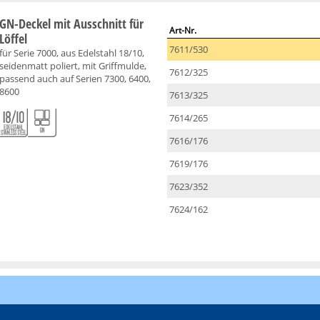
GN-Deckel mit Ausschnitt für
Art-Nr.
Löffel
7611/530
für Serie 7000, aus Edelstahl 18/10,
seidenmatt poliert, mit Griffmulde,
7612/325
passend auch auf Serien 7300, 6400,
8600
7613/325
7614/265
7616/176
7619/176
7623/352
7624/162