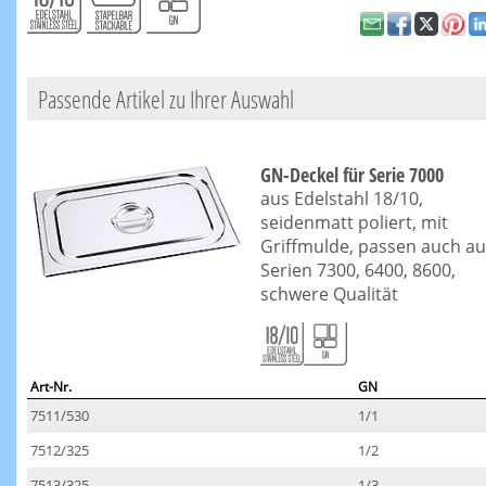
Passende Artikel zu Ihrer Auswahl
GN-Deckel für Serie 7000
aus Edelstahl 18/10,
seidenmatt poliert, mit
Griffmulde, passen auch au
Serien 7300, 6400, 8600,
schwere Qualität
Art-Nr.
GN
7511/530
1/1
7512/325
1/2
7513/325
1/3