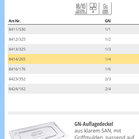
Art-Nr.
GN
8411/530
1/1
8412/325
1/2
8413/325
1/3
8414/265
1/4
8416/176
1/6
8423/352
2/3
8424/162
2/4
GN-Auflagedeckel
aus klarem SAN, mit
Griffmulden, passend auf