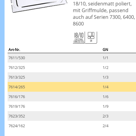
18/10, seidenmatt poliert,
mit Griffmulde, passend
auch auf Serien 7300, 6400,
8600
Art-Nr.
GN
7611/530
1/1
7612/325
1/2
7613/325
1/3
7614/265
1/4
7616/176
1/6
7619/176
1/9
7623/352
2/3
7624/162
2/4