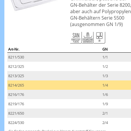
GN-Behälter der Serie 8200
aber auch auf Polypropylen
GN-Behältern Serie 5500
(ausgenommen GN 1/9)
Art-Nr.
GN
8211/530
1/1
8212/325
1/2
8213/325
1/3
8214/265
1/4
8216/176
1/6
8219/176
1/9
8221/650
2/1
8224/530
2/4