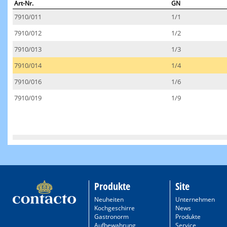
Art-Nr.
GN
7910/011
1/1
7910/012
1/2
7910/013
1/3
7910/014
1/4
7910/016
1/6
7910/019
1/9
Produkte
Site
Neuheiten
Unternehmen
Kochgeschirre
News
Gastronorm
Produkte
Aufbewahrung
Service