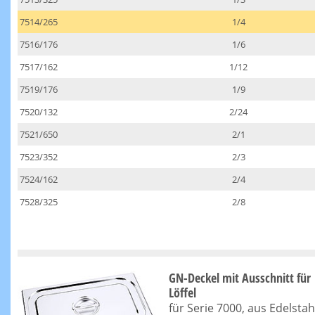
7514/265
1/4
7516/176
1/6
7517/162
1/12
7519/176
1/9
7520/132
2/24
7521/650
2/1
7523/352
2/3
7524/162
2/4
7528/325
2/8
GN-Deckel mit Ausschnitt für
Löffel
für Serie 7000, aus Edelstah