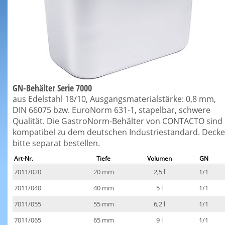
GN-Behälter Serie 7000
aus Edelstahl 18/10, Ausgangsmaterialstärke: 0,8 mm,
DIN 66075 bzw. EuroNorm 631-1, stapelbar, schwere
Qualität. Die GastroNorm-Behälter von CONTACTO sind
kompatibel zu dem deutschen Industriestandard. Decke
bitte separat bestellen.
Art-Nr.
Tiefe
Volumen
GN
7011/020
20 mm
2,5 l
1/1
7011/040
40 mm
5 l
1/1
7011/055
55 mm
6,2 l
1/1
7011/065
65 mm
9 l
1/1