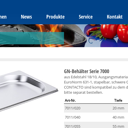
men
News
Produkte
Service
Kontakt
GN-Behälter Serie 7000
aus Edelstahl 18/10, Ausgangsmateria
EuroNorm 631-1, stapelbar, schwere 
CONTACTO sind kompatibel zu dem de
bitte separat bestellen.
Art-Nr.
Tiefe
7011/020
20 mm
7011/040
40 mm
7011/055
55 mm