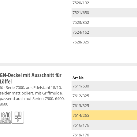
7520/132
7521/650
7523/352
7524/162
7528/325
GN-Deckel mit Ausschnitt für
Art-Nr.
Löffel
7611/530
für Serie 7000, aus Edelstahl 18/10,
seidenmatt poliert, mit Griffmulde,
7612/325
passend auch auf Serien 7300, 6400,
8600
7613/325
7614/265
7616/176
7619/176