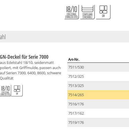
ahl
GN-Deckel für Serie 7000
Art-Nr.
aus Edelstahl 18/10, seidenmatt
7511/530
poliert, mit Griffmulde, passen auch
auf Serien 7300, 6400, 8600, schwere
7512/325
Qualität
7513/325
7514/265
7516/176
7517/162
7519/176