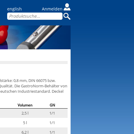
english
Anmelden
lstärke: 0,8 mm, DIN 66075 bzw.
Qualität. Die GastroNorm-Behälter von
utschen Industriestandard. Deckel
Volumen
GN
2,5 l
1/1
5 l
1/1
6,2 l
1/1