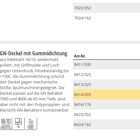
7623/352
7624/162
GN-Deckel mit Gummidichtung
Art-Nr.
aus Edelstahl 18/10, seidenmatt
8411/530
poliert, mit Griffmulde und Loch
gegen Unterdruck, hitzebeständig bis
8412/325
+150C, die Gummidichtung schützt
den Deckel gegen mechanische
8413/325
Stöße, spülmaschinengeeignet. Die
Deckel passen auf die GN Behälter
8414/265
7000 und 8600 ab 65 mm Tiefe, sind
aber nicht mit den Polypropylen- und
8416/176
Klarsicht-GN-Behältern kombinierbar.
8423/352
8424/162