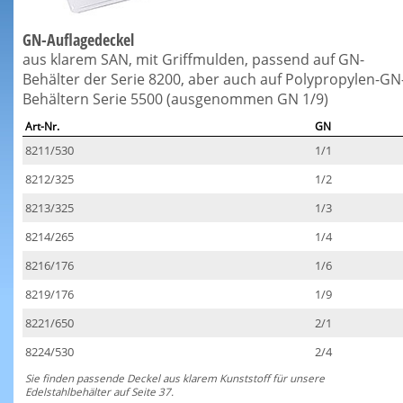
GN-Auflagedeckel
aus klarem SAN, mit Griffmulden, passend auf GN-
Behälter der Serie 8200, aber auch auf Polypropylen-GN
Behältern Serie 5500 (ausgenommen GN 1/9)
Art-Nr.
GN
8211/530
1/1
8212/325
1/2
8213/325
1/3
8214/265
1/4
8216/176
1/6
8219/176
1/9
8221/650
2/1
8224/530
2/4
Sie finden passende Deckel aus klarem Kunststoff für unsere
Edelstahlbehälter auf Seite 37.