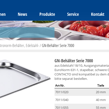
men
News
Produkte
Service
Kontakt
tronorm-Behälter, Edelstahl-
/
GN-Behälter Serie 7000
GN-Behälter Serie 7000
aus Edelstahl 18/10, Ausgangsmateria
EuroNorm 631-1, stapelbar, schwere 
CONTACTO sind kompatibel zu dem de
bitte separat bestellen.
Art-Nr.
Tiefe
7011/020
20 mm
7011/040
40 mm
7011/055
55 mm