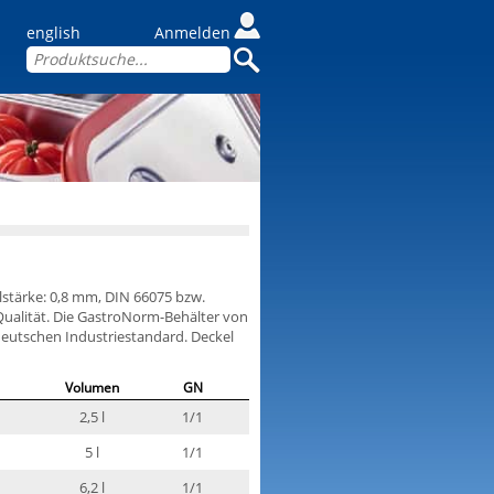
english
Anmelden
lstärke: 0,8 mm, DIN 66075 bzw.
Qualität. Die GastroNorm-Behälter von
utschen Industriestandard. Deckel
Volumen
GN
2,5 l
1/1
5 l
1/1
6,2 l
1/1