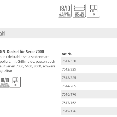
ahl
GN-Deckel für Serie 7000
Art-Nr.
aus Edelstahl 18/10, seidenmatt
7511/530
poliert, mit Griffmulde, passen auch
auf Serien 7300, 6400, 8600, schwere
7512/325
Qualität
7513/325
7514/265
7516/176
7517/162
7519/176