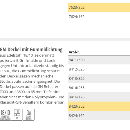
7623/352
7624/162
GN-Deckel mit Gummidichtung
Art-Nr.
aus Edelstahl 18/10, seidenmatt
8411/530
poliert, mit Griffmulde und Loch
gegen Unterdruck, hitzebeständig bis
8412/325
+150C, die Gummidichtung schützt
den Deckel gegen mechanische
8413/325
Stöße, spülmaschinengeeignet. Die
Deckel passen auf die GN Behälter
8414/265
7000 und 8600 ab 65 mm Tiefe, sind
aber nicht mit den Polypropylen- und
8416/176
Klarsicht-GN-Behältern kombinierbar.
8423/352
8424/162