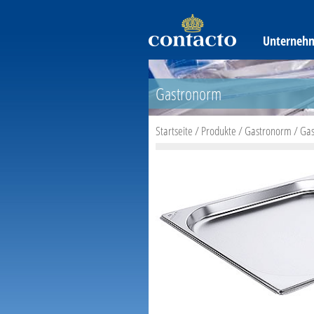
Unterneh
Gastronorm
Startseite
/
Produkte
/
Gastronorm
/
Gas