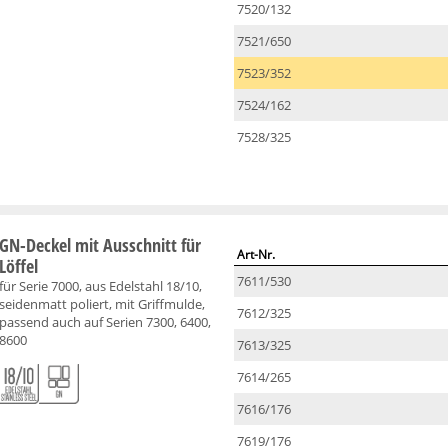
7520/132
7521/650
7523/352
7524/162
7528/325
GN-Deckel mit Ausschnitt für
Art-Nr.
Löffel
7611/530
für Serie 7000, aus Edelstahl 18/10,
seidenmatt poliert, mit Griffmulde,
7612/325
passend auch auf Serien 7300, 6400,
8600
7613/325
7614/265
7616/176
7619/176