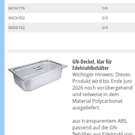
8416/176
1/6
8423/352
2/3
8424/162
2/4
GN-Deckel, klar für
Edelstahlbehälter
Wichtiger Hinweis: Dieses
Produkt wird bis Ende Juni
2026 noch vorübergehend
und teilweise in dem
Material Polycarbonat
ausgeliefert.
aus transparentem ABS,
passend auf die GN-
Behälter aus Edelstahl von