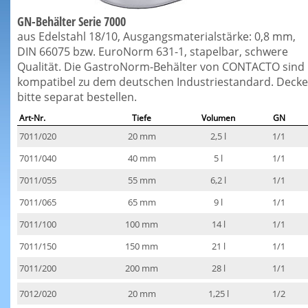
GN-Behälter Serie 7000
aus Edelstahl 18/10, Ausgangsmaterialstärke: 0,8 mm,
DIN 66075 bzw. EuroNorm 631-1, stapelbar, schwere
Qualität. Die GastroNorm-Behälter von CONTACTO sind
kompatibel zu dem deutschen Industriestandard. Decke
bitte separat bestellen.
Art-Nr.
Tiefe
Volumen
GN
7011/020
20 mm
2,5 l
1/1
7011/040
40 mm
5 l
1/1
7011/055
55 mm
6,2 l
1/1
7011/065
65 mm
9 l
1/1
7011/100
100 mm
14 l
1/1
7011/150
150 mm
21 l
1/1
7011/200
200 mm
28 l
1/1
7012/020
20 mm
1,25 l
1/2