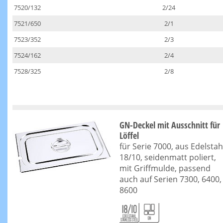
7520/132
2/24
7521/650
2/1
7523/352
2/3
7524/162
2/4
7528/325
2/8
GN-Deckel mit Ausschnitt für
Löffel
für Serie 7000, aus Edelstah
18/10, seidenmatt poliert,
mit Griffmulde, passend
auch auf Serien 7300, 6400,
8600