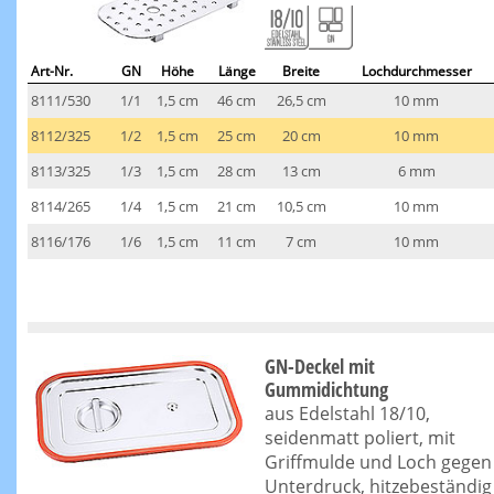
Art-Nr.
GN
Höhe
Länge
Breite
Lochdurchmesser
8111/530
1/1
1,5 cm
46 cm
26,5 cm
10 mm
8112/325
1/2
1,5 cm
25 cm
20 cm
10 mm
8113/325
1/3
1,5 cm
28 cm
13 cm
6 mm
8114/265
1/4
1,5 cm
21 cm
10,5 cm
10 mm
8116/176
1/6
1,5 cm
11 cm
7 cm
10 mm
GN-Deckel mit
Gummidichtung
aus Edelstahl 18/10,
seidenmatt poliert, mit
Griffmulde und Loch gegen
Unterdruck, hitzebeständig