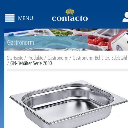
MENU
Gastronorm
Startseite
/
Produkte
/
Gastronorm
/
Gastronorm-Behälter, Edelstahl
/
GN-Behälter Serie 7000