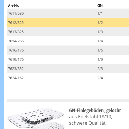
Art-Nr.
GN
7611/530
1/1
7612/325
1/2
7613/325
1/3
7614/265
1/4
7616/176
1/6
7619/176
1/9
7623/352
2/3
7624/162
2/4
GN-Einlegeböden, gelocht
aus Edelstahl 18/10,
schwere Qualität