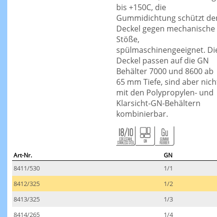
bis +150C, die
Gummidichtung schützt de
Deckel gegen mechanische
Stöße,
spülmaschinengeeignet. Di
Deckel passen auf die GN
Behälter 7000 und 8600 ab
65 mm Tiefe, sind aber nich
mit den Polypropylen- und
Klarsicht-GN-Behältern
kombinierbar.
Art-Nr.
GN
8411/530
1/1
8412/325
1/2
8413/325
1/3
8414/265
1/4