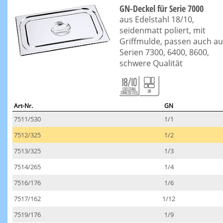
GN-Deckel für Serie 7000
aus Edelstahl 18/10,
seidenmatt poliert, mit
Griffmulde, passen auch au
Serien 7300, 6400, 8600,
schwere Qualität
Art-Nr.
GN
7511/530
1/1
7512/325
1/2
7513/325
1/3
7514/265
1/4
7516/176
1/6
7517/162
1/12
7519/176
1/9