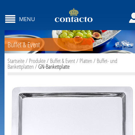
MENU
Buffet & Event
Startseite
/
Produkte
/
Buffet & Event
/
Platten
/
Buffet- und
Bankettplatten
/
GN-Bankettplatte