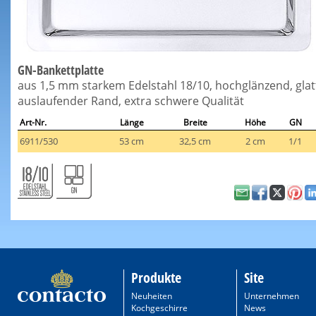
GN-Bankettplatte
aus 1,5 mm starkem Edelstahl 18/10, hochglänzend, glat
auslaufender Rand, extra schwere Qualität
Art-Nr.
Länge
Breite
Höhe
GN
6911/530
53 cm
32,5 cm
2 cm
1/1
Produkte
Site
Neuheiten
Unternehmen
Kochgeschirre
News