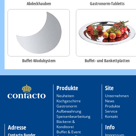
Abdeckhauben
Gastronorm-Tabletts
Buffet-Modulsystem
Buffet- und Bankettplatten
Produkte
Site
Neuheiten
Unternehmen
Kochgeschirre
News
Gastronorm
Produkte
Aufbewahrung
Service
Speisenbearbeitung
Kontakt
Bäckerei &
Info
Adresse
Konditorei
Buffet & Event
Contacto Bander
Impressum