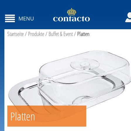
MENU
Startseite
/
Produkte
/
Buffet & Event
/
Platten
Platten