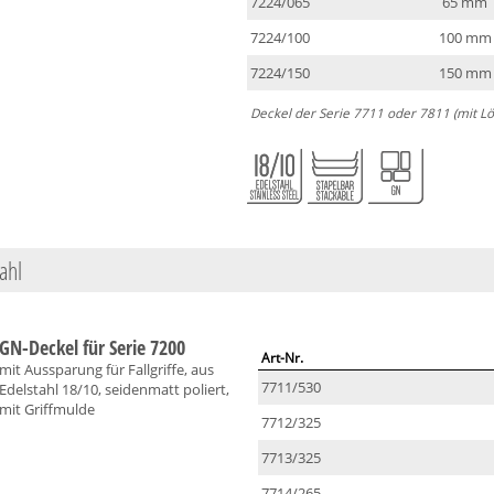
7224/065
65 mm
7224/100
100 mm
7224/150
150 mm
Deckel der Serie 7711 oder 7811 (mit Löf
ahl
GN-Deckel für Serie 7200
Art-Nr.
mit Aussparung für Fallgriffe, aus
7711/530
Edelstahl 18/10, seidenmatt poliert,
mit Griffmulde
7712/325
7713/325
7714/265