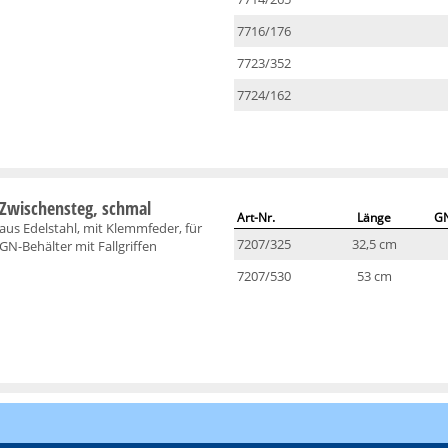
7716/176
7723/352
7724/162
Zwischensteg, schmal
Art-Nr.
Länge
GN
aus Edelstahl, mit Klemmfeder, für
7207/325
32,5 cm
GN-Behälter mit Fallgriffen
7207/530
53 cm