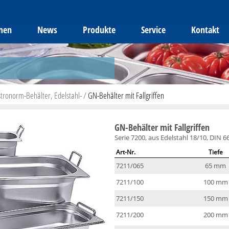
men
News
Produkte
Service
Kontakt
tronorm-Behälter, Edelstahl-
/
GN-Behälter mit Fallgriffen
GN-Behälter mit Fallgriffen
Serie 7200, aus Edelstahl 18/10, DIN 
Art-Nr.
Tiefe
7211/065
65 mm
7211/100
100 mm
7211/150
150 mm
7211/200
200 mm