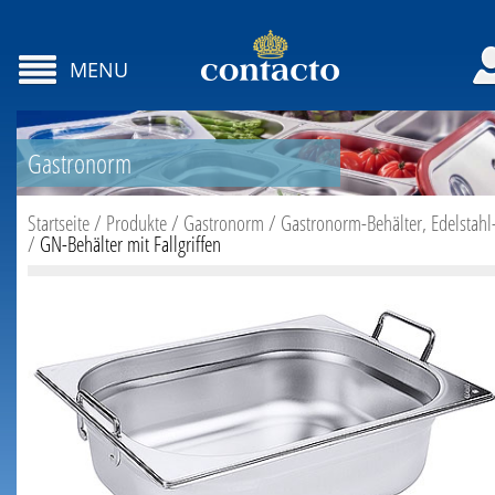
MENU
Gastronorm
Startseite
/
Produkte
/
Gastronorm
/
Gastronorm-Behälter, Edelstahl
/
GN-Behälter mit Fallgriffen