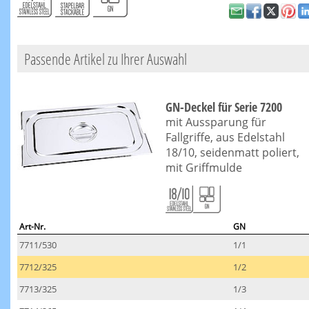
Passende Artikel zu Ihrer Auswahl
GN-Deckel für Serie 7200
mit Aussparung für
Fallgriffe, aus Edelstahl
18/10, seidenmatt poliert,
mit Griffmulde
Art-Nr.
GN
7711/530
1/1
7712/325
1/2
7713/325
1/3