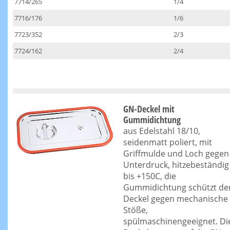
7714/265
1/4
7716/176
1/6
7723/352
2/3
7724/162
2/4
GN-Deckel mit
Gummidichtung
aus Edelstahl 18/10,
seidenmatt poliert, mit
Griffmulde und Loch gegen
Unterdruck, hitzebeständig
bis +150C, die
Gummidichtung schützt de
Deckel gegen mechanische
Stöße,
spülmaschinengeeignet. Di