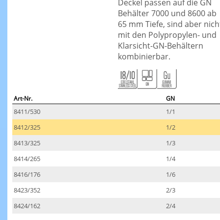
Deckel passen auf die GN
Behälter 7000 und 8600 ab
65 mm Tiefe, sind aber nich
mit den Polypropylen- und
Klarsicht-GN-Behältern
kombinierbar.
Art-Nr.
GN
8411/530
1/1
8412/325
1/2
8413/325
1/3
8414/265
1/4
8416/176
1/6
8423/352
2/3
8424/162
2/4