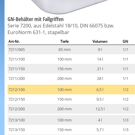
GN-Behälter mit Fallgriffen
Serie 7200, aus Edelstahl 18/10, DIN 66075 bzw.
EuroNorm 631-1, stapelbar
Art-Nr.
Tiefe
Volumen
GN
7211/065
65 mm
9 l
1/1
7211/100
100 mm
14 l
1/1
7211/150
150 mm
21 l
1/1
7211/200
200 mm
28 l
1/1
7212/100
100 mm
6,5 l
1/2
7212/150
150 mm
9,5 l
1/2
7212/200
200 mm
12,5 l
1/2
7213/100
100 mm
4 l
1/3
7213/150
150 mm
5,7 l
1/3