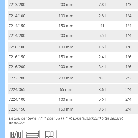
7213/200
200 mm
7,8 l
1/3
7214/100
100 mm
2,8 l
1/4
7214/150
150 mm
4 l
1/4
7214/200
200 mm
5,5 l
1/4
7216/100
100 mm
1,6 l
1/6
7216/150
150 mm
2,4 l
1/6
7216/200
200 mm
3,4 l
1/6
7223/200
200 mm
18 l
2/3
7224/065
65 mm
3,6 l
2/4
7224/100
100 mm
5,6 l
2/4
7224/150
150 mm
8,5 l
2/4
Deckel der Serie 7711 oder 7811 (mit Löffelausschnitt) bitte separat
bestellen.