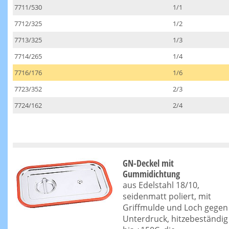
7711/530
1/1
7712/325
1/2
7713/325
1/3
7714/265
1/4
7716/176
1/6
7723/352
2/3
7724/162
2/4
GN-Deckel mit
Gummidichtung
aus Edelstahl 18/10,
seidenmatt poliert, mit
Griffmulde und Loch gegen
Unterdruck, hitzebeständig