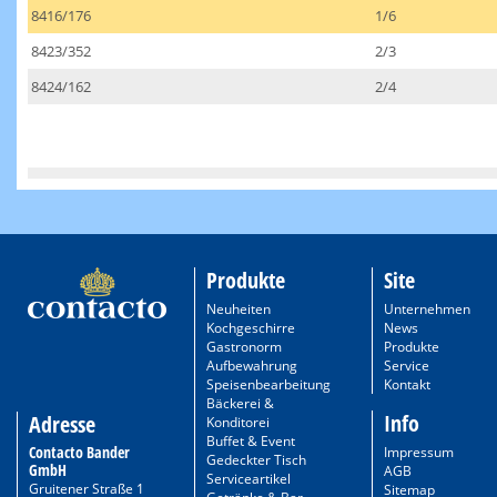
8416/176
1/6
8423/352
2/3
8424/162
2/4
Produkte
Site
Neuheiten
Unternehmen
Kochgeschirre
News
Gastronorm
Produkte
Aufbewahrung
Service
Speisenbearbeitung
Kontakt
Bäckerei &
Info
Adresse
Konditorei
Buffet & Event
Contacto Bander
Impressum
Gedeckter Tisch
GmbH
AGB
Serviceartikel
Gruitener Straße 1
Sitemap