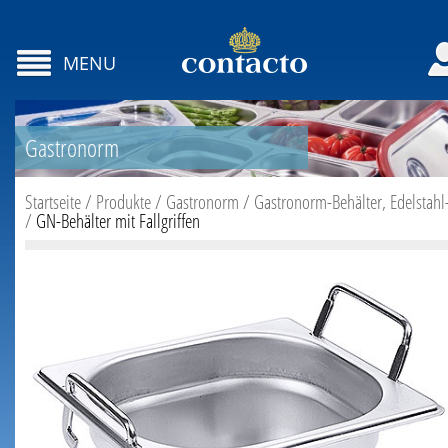
MENU
Gastronorm
Startseite
/
Produkte
/
Gastronorm
/
Gastronorm-Behälter, Edelstahl
/
GN-Behälter mit Fallgriffen