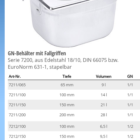
GN-Behälter mit Fallgriffen
Serie 7200, aus Edelstahl 18/10, DIN 66075 bzw.
EuroNorm 631-1, stapelbar
Art-Nr.
Tiefe
Volumen
GN
7211/065
65 mm
9 l
1/1
7211/100
100 mm
14 l
1/1
7211/150
150 mm
21 l
1/1
7211/200
200 mm
28 l
1/1
7212/100
100 mm
6,5 l
1/2
7212/150
150 mm
9,5 l
1/2