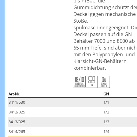
bis +150C, die
Gummidichtung schützt de
Deckel gegen mechanische
Stöße,
spülmaschinengeeignet. Di
Deckel passen auf die GN
Behälter 7000 und 8600 ab
65 mm Tiefe, sind aber nich
mit den Polypropylen- und
Klarsicht-GN-Behältern
kombinierbar.
Art-Nr.
GN
8411/530
1/1
8412/325
1/2
8413/325
1/3
8414/265
1/4