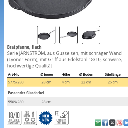
Bratpfanne, flach
Serie JÄRNSTRÖM, aus Gusseisen, mit schräger Wand
(Lyoner Form), mit Griff aus Edelstahl 18/10, schwere,
hochwertige Qualität
Art-Nr.
∅ innen
Höhe
∅ Boden
Stiellänge
5775/280
28 cm
4 cm
22 cm
26 cm
Passender Glasdeckel
5509/280
28 cm