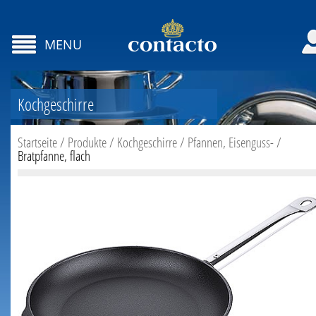
MENU
Kochgeschirre
Startseite
/
Produkte
/
Kochgeschirre
/
Pfannen, Eisenguss-
/
Bratpfanne, flach