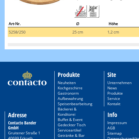
Art-Nr.
∅
Höhe
5258/250
25 cm
1,2 cm
Produkte
Site
Neuheiten
Unternehmen
Kochgeschirre
News
Gastronorm
Produkte
Aufbewahrung
Service
Speisenbearbeitung
Kontakt
Bäckerei &
Info
Adresse
Konditorei
Buffet & Event
Contacto Bander
Impressum
Gedeckter Tisch
GmbH
AGB
Serviceartikel
Gruitener Straße 1
Sitemap
Getränke & Bar
40699 Erkrath
Datenschutzerklä