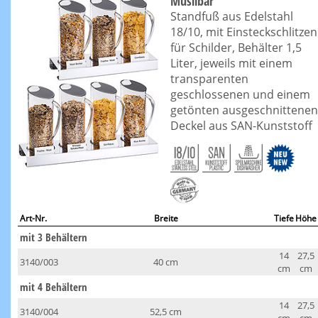
Müslibar
Standfuß aus Edelstahl
18/10, mit Einsteckschlitzen
für Schilder, Behälter 1,5
Liter, jeweils mit einem
transparenten
geschlossenen und einem
getönten ausgeschnittenen
Deckel aus SAN-Kunststoff
Art-Nr.
Breite
Tiefe
Höhe
mit 3 Behältern
14
27,5
3140/003
40 cm
cm
cm
mit 4 Behältern
14
27,5
3140/004
52,5 cm