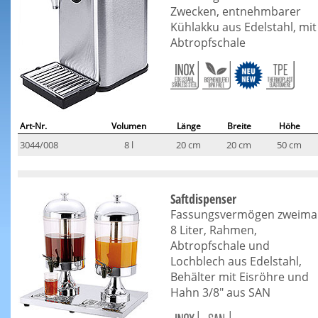
Zwecken, entnehmbarer
Kühlakku aus Edelstahl, mit
Abtropfschale
Art-Nr.
Volumen
Länge
Breite
Höhe
3044/008
8 l
20 cm
20 cm
50 cm
Saftdispenser
Fassungsvermögen zweima
8 Liter, Rahmen,
Abtropfschale und
Lochblech aus Edelstahl,
Behälter mit Eisröhre und
Hahn 3/8" aus SAN