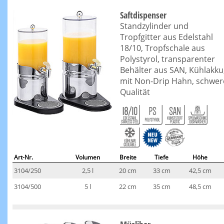
Saftdispenser
Standzylinder und
Tropfgitter aus Edelstahl
18/10, Tropfschale aus
Polystyrol, transparenter
Behälter aus SAN, Kühlakku
mit Non-Drip Hahn, schwer
Qualität
Art-Nr.
Volumen
Breite
Tiefe
Höhe
3104/250
2,5 l
20 cm
33 cm
42,5 cm
3104/500
5 l
22 cm
35 cm
48,5 cm