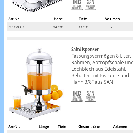
Art-Nr.
Höhe
Tiefe
Volumen
3093/007
64 cm
33 cm
7 l
Saftdispenser
Fassungsvermögen 8 Liter,
Rahmen, Abtropfschale un
Lochblech aus Edelstahl,
Behälter mit Eisröhre und
Hahn 3/8" aus SAN
Art-Nr.
Länge
Tiefe
Gesamthöhe
Volumen