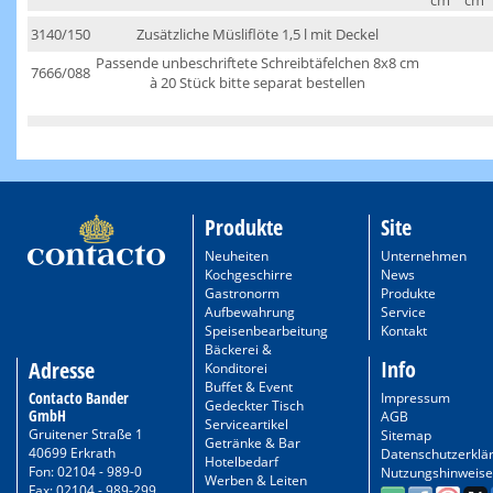
cm
cm
3140/150
Zusätzliche Müsliflöte 1,5 l mit Deckel
Passende unbeschriftete Schreibtäfelchen 8x8 cm
7666/088
à 20 Stück bitte separat bestellen
Produkte
Site
Neuheiten
Unternehmen
Kochgeschirre
News
Gastronorm
Produkte
Aufbewahrung
Service
Speisenbearbeitung
Kontakt
Bäckerei &
Info
Adresse
Konditorei
Buffet & Event
Contacto Bander
Impressum
Gedeckter Tisch
GmbH
AGB
Serviceartikel
Gruitener Straße 1
Sitemap
Getränke & Bar
40699 Erkrath
Datenschutzerklä
Hotelbedarf
Fon: 02104 - 989-0
Nutzungshinweise
Werben & Leiten
Fax: 02104 - 989-299