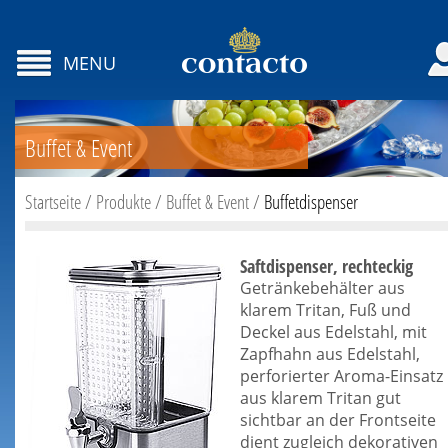
MENU
Buffet & Event
Startseite
/
Produkte
/
Buffet & Event
/
Buffetdispenser
Saftdispenser, rechteckig
Getränkebehälter aus
klarem Tritan, Fuß und
Deckel aus Edelstahl, mit
Zapfhahn aus Edelstahl,
perforierter Aroma-Einsatz
aus klarem Tritan gut
sichtbar an der Frontseite
dient zugleich dekorativen