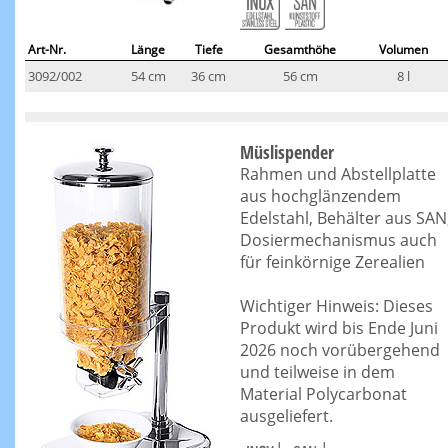
Art-Nr.
Länge
Tiefe
Gesamthöhe
Volumen
3092/002
54 cm
36 cm
56 cm
8 l
Müslispender
Rahmen und Abstellplatte
aus hochglänzendem
Edelstahl, Behälter aus SAN
Dosiermechanismus auch
für feinkörnige Zerealien
Wichtiger Hinweis: Dieses
Produkt wird bis Ende Juni
2026 noch vorübergehend
und teilweise in dem
Material Polycarbonat
ausgeliefert.