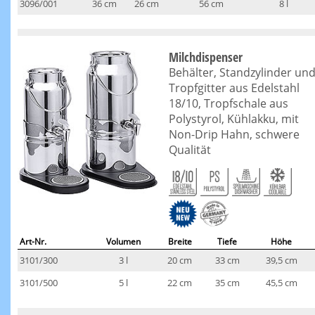
3096/001
36 cm
26 cm
56 cm
8 l
Milchdispenser
Behälter, Standzylinder un
Tropfgitter aus Edelstahl
18/10, Tropfschale aus
Polystyrol, Kühlakku, mit
Non-Drip Hahn, schwere
Qualität
Art-Nr.
Volumen
Breite
Tiefe
Höhe
3101/300
3 l
20 cm
33 cm
39,5 cm
3101/500
5 l
22 cm
35 cm
45,5 cm