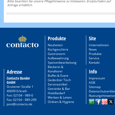
Bitte beachten Sie unsere Pflegehinweise zu Holzwaren. Ersatzschalen auf
Anfrage erhältlich.
Produkte
Site
Neuheiten
Unternehmen
Kochgeschirre
News
Gastronorm
Produkte
Aufbewahrung
Service
Speisenbearbeitung
Kontakt
Bäckerei &
Info
Adresse
Konditorei
Buffet & Event
Contacto Bander
Impressum
Gedeckter Tisch
GmbH
AGB
Serviceartikel
Gruitener Straße 1
Sitemap
Getränke & Bar
40699 Erkrath
Datenschutzerklä
Hotelbedarf
Fon: 02104 - 989-0
Nutzungshinweise
Werben & Leiten
Fax: 02104 - 989-299
Ordnen & Hygiene
post@contacto.de