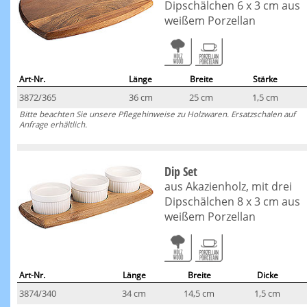
Dipschälchen 6 x 3 cm aus
weißem Porzellan
Art-Nr.
Länge
Breite
Stärke
3872/365
36 cm
25 cm
1,5 cm
Bitte beachten Sie unsere Pflegehinweise zu Holzwaren. Ersatzschalen auf
Anfrage erhältlich.
Dip Set
aus Akazienholz, mit drei
Dipschälchen 8 x 3 cm aus
weißem Porzellan
Art-Nr.
Länge
Breite
Dicke
3874/340
34 cm
14,5 cm
1,5 cm