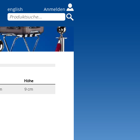
english
Anmelden
Höhe
m
9 cm