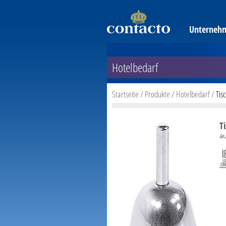
Unterneh
Hotelbedarf
Startseite
/
Produkte
/
Hotelbedarf
/
Tis
T
au