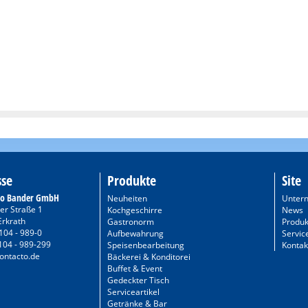
sse
Produkte
Site
to Bander GmbH
Neuheiten
Unter
er Straße 1
Kochgeschirre
News
Erkrath
Gastronorm
Produk
104 - 989-0
Aufbewahrung
Servic
104 - 989-299
Speisenbearbeitung
Kontak
ontacto.de
Bäckerei & Konditorei
Buffet & Event
Gedeckter Tisch
Serviceartikel
Getränke & Bar