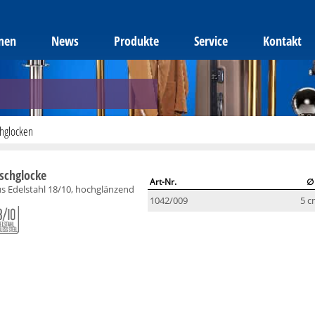
men
News
Produkte
Service
Kontakt
chglocken
ischglocke
Art-Nr.
∅
s Edelstahl 18/10, hochglänzend
1042/009
5 c