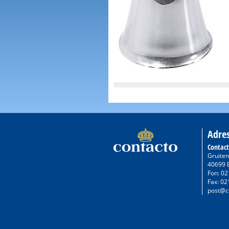
Adre
Contac
Gruiten
40699 
Fon: 02
Fax: 02
post@c