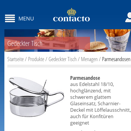
MENU
Gedeckter Tisch
Startseite
/
Produkte
/
Gedeckter Tisch
/
Menagen
/
Parmesandosen
Parmesandose
aus Edelstahl 18/10,
hochglänzend, mit
schwerem glattem
Glaseinsatz, Scharnier-
Deckel mit Löffelausschnitt,
auch für Konfitüren
geeignet