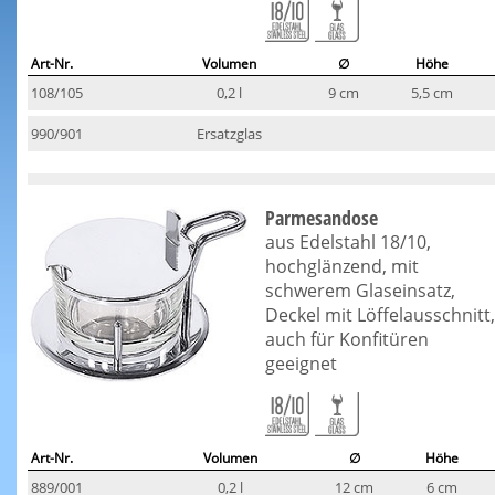
Art-Nr.
Volumen
∅
Höhe
108/105
0,2 l
9 cm
5,5 cm
990/901
Ersatzglas
Parmesandose
aus Edelstahl 18/10,
hochglänzend, mit
schwerem Glaseinsatz,
Deckel mit Löffelausschnitt,
auch für Konfitüren
geeignet
Art-Nr.
Volumen
∅
Höhe
889/001
0,2 l
12 cm
6 cm