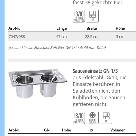
fasst 38 gekochte Eier
Art-Nr.
Länge
Breite
Höhe
7047/038
47 cm
28,5 cm
3 cm
passend in alle Edelstahl-Behälter GN 1/1 (ab 40 mm Tiefe)
Sauceneinsatz GN 1/3
aus Edelstahl 18/10, die
Einsätze berühren in
Saladetten nicht den
Kühlboden, die Saucen
gefrieren nicht
Art-Nr.
GN
Höhe
∅
Volumen