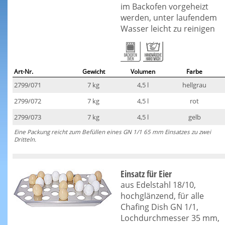
im Backofen vorgeheizt
werden, unter laufendem
Wasser leicht zu reinigen
Art-Nr.
Gewicht
Volumen
Farbe
2799/071
7 kg
4,5 l
hellgrau
2799/072
7 kg
4,5 l
rot
2799/073
7 kg
4,5 l
gelb
Eine Packung reicht zum Befüllen eines GN 1/1 65 mm Einsatzes zu zwei
Dritteln.
Einsatz für Eier
aus Edelstahl 18/10,
hochglänzend, für alle
Chafing Dish GN 1/1,
Lochdurchmesser 35 mm,