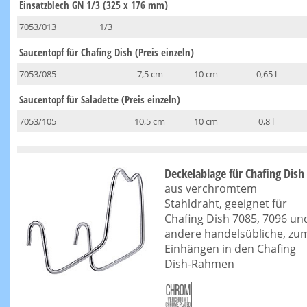
Einsatzblech GN 1/3 (325 x 176 mm)
7053/013
1/3
Saucentopf für Chafing Dish (Preis einzeln)
7053/085
7,5 cm
10 cm
0,65 l
Saucentopf für Saladette (Preis einzeln)
7053/105
10,5 cm
10 cm
0,8 l
Deckelablage für Chafing Dish
aus verchromtem
Stahldraht, geeignet für
Chafing Dish 7085, 7096 un
andere handelsübliche, zu
Einhängen in den Chafing
Dish-Rahmen