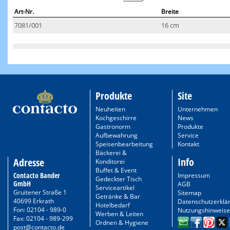
Art-Nr.
Breite
7081/001
16 cm
Produkte
Site
Neuheiten
Unternehmen
Kochgeschirre
News
Gastronorm
Produkte
Aufbewahrung
Service
Speisenbearbeitung
Kontakt
Bäckerei &
Info
Adresse
Konditorei
Buffet & Event
Contacto Bander
Impressum
Gedeckter Tisch
GmbH
AGB
Serviceartikel
Gruitener Straße 1
Sitemap
Getränke & Bar
40699 Erkrath
Datenschutzerklä
Hotelbedarf
Fon: 02104 - 989-0
Nutzungshinweise
Werben & Leiten
Fax: 02104 - 989-299
Ordnen & Hygiene
post@contacto.de