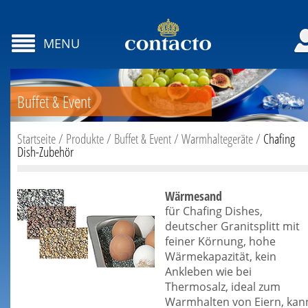
MENU
Buffet & Event
Startseite
/
Produkte
/
Buffet & Event
/
Warmhaltegeräte
/
Chafing
Dish-Zubehör
Wärmesand
für Chafing Dishes,
deutscher Granitsplitt mit
feiner Körnung, hohe
Wärmekapazität, kein
Ankleben wie bei
Thermosalz, ideal zum
Warmhalten von Eiern, kan