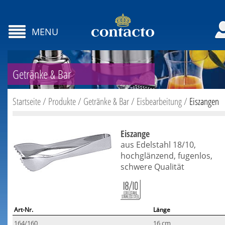
MENU
Getränke & Bar
Startseite
/
Produkte
/
Getränke & Bar
/
Eisbearbeitung
/
Eiszangen
Eiszange
aus Edelstahl 18/10,
hochglänzend, fugenlos,
schwere Qualität
Art-Nr.
Länge
164/160
16 cm