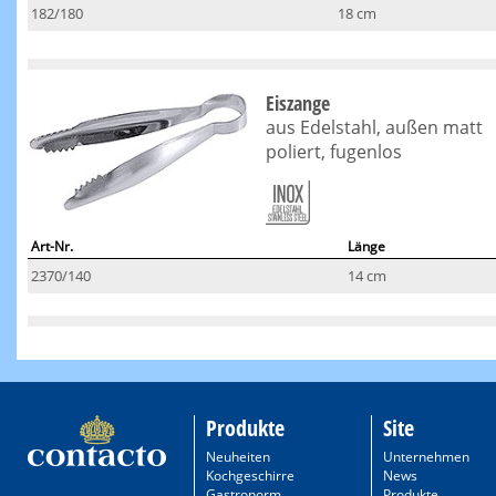
182/180
18 cm
Eiszange
aus Edelstahl, außen matt
poliert, fugenlos
Art-Nr.
Länge
2370/140
14 cm
Produkte
Site
Neuheiten
Unternehmen
Kochgeschirre
News
Gastronorm
Produkte