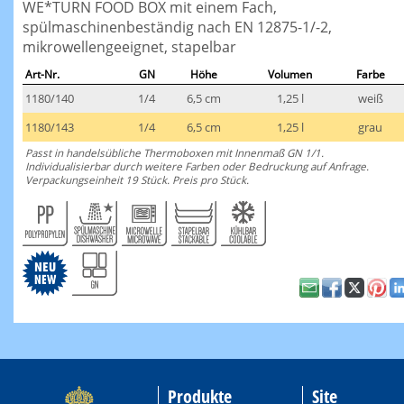
WE*TURN FOOD BOX mit einem Fach,
spülmaschinenbeständig nach EN 12875-1/-2,
mikrowellengeeignet, stapelbar
Art-Nr.
GN
Höhe
Volumen
Farbe
1180/140
1/4
6,5 cm
1,25 l
weiß
1180/143
1/4
6,5 cm
1,25 l
grau
Passt in handelsübliche Thermoboxen mit Innenmaß GN 1/1.
Individualisierbar durch weitere Farben oder Bedruckung auf Anfrage.
Verpackungseinheit 19 Stück. Preis pro Stück.
Produkte
Site