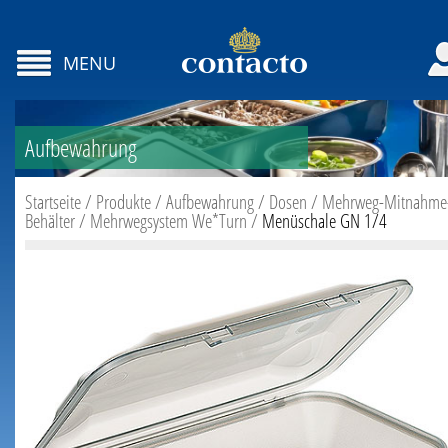
MENU
Aufbewahrung
Startseite
/
Produkte
/
Aufbewahrung
/
Dosen
/
Mehrweg-Mitnahme
Behälter
/
Mehrwegsystem We*Turn
/
Menüschale GN 1/4