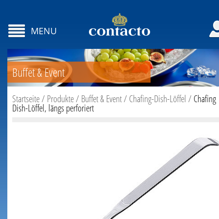
MENU
Buffet & Event
Startseite
/
Produkte
/
Buffet & Event
/
Chafing-Dish-Löffel
/
Chafing
Dish-Löffel, längs perforiert