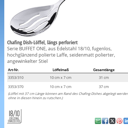
Chafing Dish-Löffel, längs perforiert
Serie BUFFET ONE, aus Edelstahl 18/10, fugenlos,
hochglänzend polierte Laffe, seidenmatt polierter,
angewinkelter Stiel
Art-Nr.
Löffelmaß
Gesamtlänge
3353/310
10 cm x 7 cm
31 cm
3353/370
10 cm x 7 cm
37 cm
(Löffel mit 37 cm Länge können am Rand des Chafing-Dishes abgelegt werde
ohne in diesen hinein zu rutschen.)