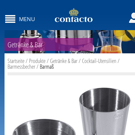
MENU
Getränke & Bar
Startseite
/
Produkte
/
Getränke & Bar
/
Cocktail-Utensilien
/
Barmessbecher
/
Barmaß