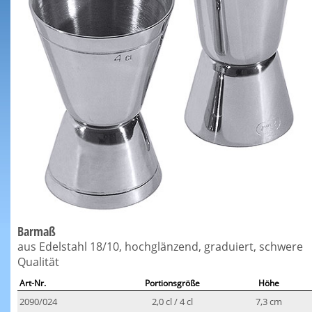
Barmaß
aus Edelstahl 18/10, hochglänzend, graduiert, schwere
Qualität
Art-Nr.
Portionsgröße
Höhe
2090/024
2,0 cl / 4 cl
7,3 cm