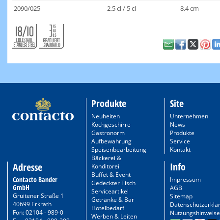
2090/025
2,5 cl / 5 cl
8,4 cm
Produkte
Site
Neuheiten
Unternehmen
Kochgeschirre
News
Gastronorm
Produkte
Aufbewahrung
Service
Speisenbearbeitung
Kontakt
Bäckerei &
Info
Adresse
Konditorei
Buffet & Event
Contacto Bander
Impressum
Gedeckter Tisch
GmbH
AGB
Serviceartikel
Gruitener Straße 1
Sitemap
Getränke & Bar
40699 Erkrath
Datenschutzerklä
Hotelbedarf
Fon: 02104 - 989-0
Nutzungshinweise
Werben & Leiten