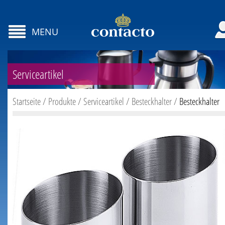
MENU
Serviceartikel
Startseite
/
Produkte
/
Serviceartikel
/
Besteckhalter
/
Besteckhalter