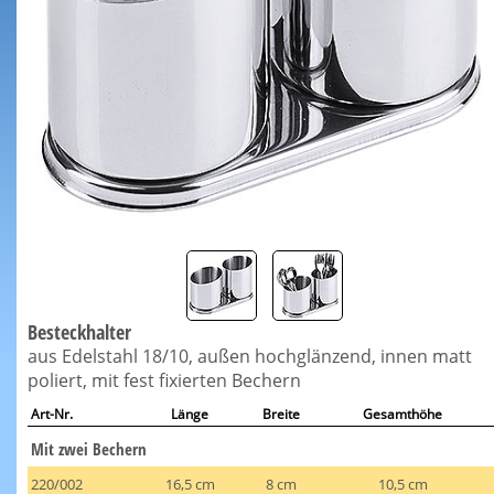
Besteckhalter
aus Edelstahl 18/10, außen hochglänzend, innen matt
poliert, mit fest fixierten Bechern
Art-Nr.
Länge
Breite
Gesamthöhe
Mit zwei Bechern
220/002
16,5 cm
8 cm
10,5 cm