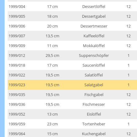
1999/004
17 cm
Dessertlöffel
12
1999/005
18 cm
Dessertgabel
12
1999/006
20 cm
Dessertmesser
12
1999/007
13,5 cm
Kaffeelöffel
12
1999/009
11 cm
Mokkalöffel
12
1999/012
29,5 cm
Suppenschöpfer
1
1999/018
17 cm
Saucenlöffel
1
1999/022
19,5 cm
Salatlöffel
1
1999/023
19,5 cm
Salatgabel
1
1999/035
19,5 cm
Fischgabel
12
1999/036
19,5 cm
Fischmesser
12
1999/052
13 cm
Eislöffel
12
1999/059
23 cm
Tortenheber
1
1999/064
15 cm
Kuchengabel
12