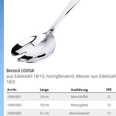
Besteck LOUISA
aus Edelstahl 18/10, hochglänzend, Messer aus Edelstah
18/0
Art-Nr.
Länge
Ausführung
VPE
1999/001
19 cm
Menülöffel
12
1999/002
19 cm
Menügabel
12
1999/003
21 cm
Menümesser
12