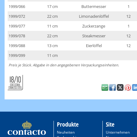
1999/066
17 cm
Buttermesser
1
1999/072
22 cm
Limonadenlöffel
12
1999/077
11 cm
Zuckerzange
1
1999/078
22 cm
Steakmesser
12
1999/088
13 cm
Eierlöffel
12
1999/099
11 cm
Preis je Stück. Abgabe in den angegebenen Verpackungseinheiten.
Produkte
Site
Neuheiten
Unternehmen