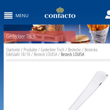
MENU
Gedeckter Tisch
Startseite
/
Produkte
/
Gedeckter Tisch
/
Bestecke
/
Bestecke,
Edelstahl 18/10
/
Besteck LOUISA
/
Besteck LOUISA