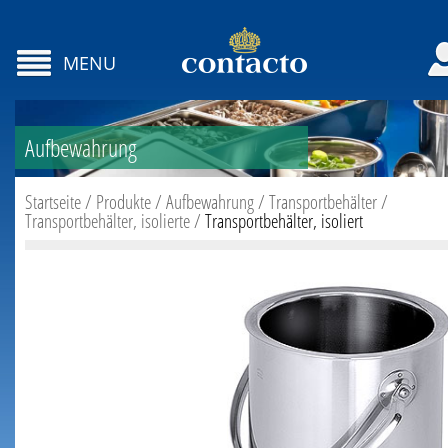
MENU
Aufbewahrung
Startseite
/
Produkte
/
Aufbewahrung
/
Transportbehälter
/
Transportbehälter, isolierte
/
Transportbehälter, isoliert