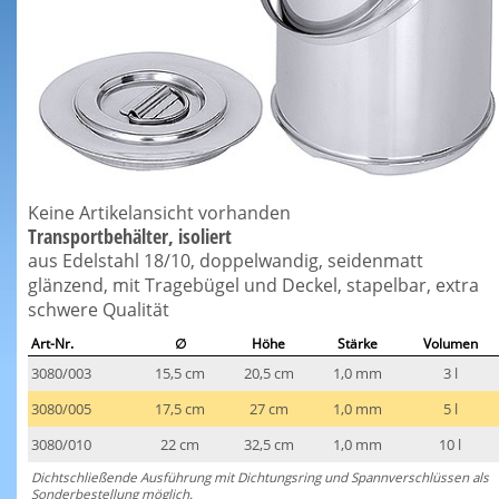
Keine Artikelansicht vorhanden
Transportbehälter, isoliert
aus Edelstahl 18/10, doppelwandig, seidenmatt
glänzend, mit Tragebügel und Deckel, stapelbar, extra
schwere Qualität
Art-Nr.
∅
Höhe
Stärke
Volumen
3080/003
15,5 cm
20,5 cm
1,0 mm
3 l
3080/005
17,5 cm
27 cm
1,0 mm
5 l
3080/010
22 cm
32,5 cm
1,0 mm
10 l
Dichtschließende Ausführung mit Dichtungsring und Spannverschlüssen als
Sonderbestellung möglich.