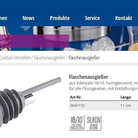
men
News
Produkte
Service
Kontakt
Cocktail-Utensilien
/
Flaschenausgießer
/
Flaschenausgießer
Flaschenausgießer
aus Edelstahl 18/10, hochglänzend, m
für alle Flüssigkeiten, mit Entlüftungsr
Art-Nr.
Länge
364/110
11 cm