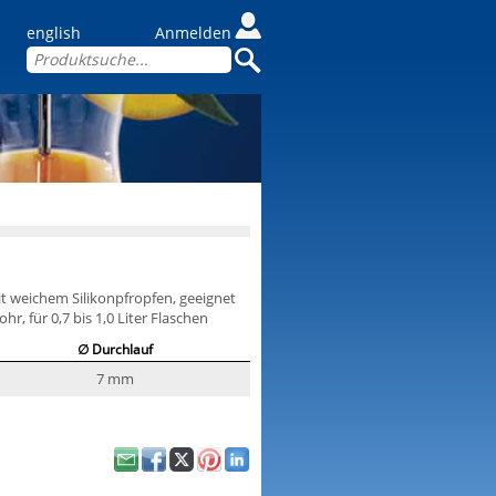
english
Anmelden
it weichem Silikonpfropfen, geeignet
ohr, für 0,7 bis 1,0 Liter Flaschen
∅ Durchlauf
7 mm