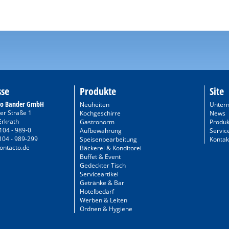
sse
Produkte
Site
to Bander GmbH
Neuheiten
Unter
er Straße 1
Kochgeschirre
News
Erkrath
Gastronorm
Produk
104 - 989-0
Aufbewahrung
Servic
104 - 989-299
Speisenbearbeitung
Kontak
ontacto.de
Bäckerei & Konditorei
Buffet & Event
Gedeckter Tisch
Serviceartikel
Getränke & Bar
Hotelbedarf
Werben & Leiten
Ordnen & Hygiene