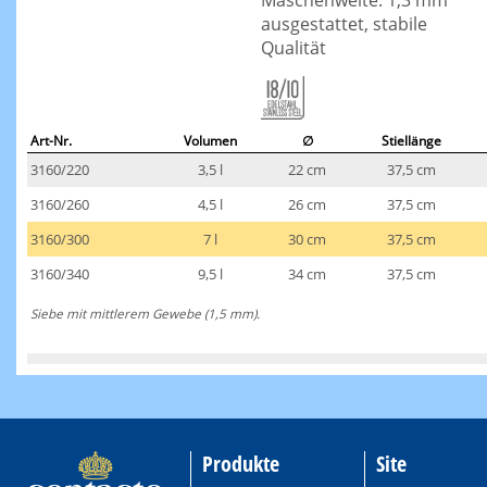
Maschenweite: 1,3 mm
ausgestattet, stabile
Qualität
Art-Nr.
Volumen
∅
Stiellänge
3160/220
3,5 l
22 cm
37,5 cm
3160/260
4,5 l
26 cm
37,5 cm
3160/300
7 l
30 cm
37,5 cm
3160/340
9,5 l
34 cm
37,5 cm
Siebe mit mittlerem Gewebe (1,5 mm).
Produkte
Site