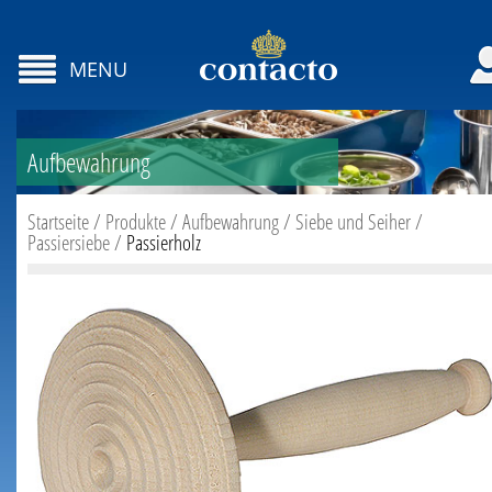
MENU
Aufbewahrung
Startseite
/
Produkte
/
Aufbewahrung
/
Siebe und Seiher
/
Passiersiebe
/
Passierholz