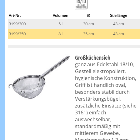
Art-Nr.
Volumen
∅
Stiellänge
3199/300
5 l
30 cm
43 cm
3199/350
8 l
35 cm
43 cm
Großküchensieb
ganz aus Edelstahl 18/10,
Gestell elektropoliert,
hygienische Konstruktion,
Griff ist handlich oval,
besonders stabil durch
Verstärkungsbügel,
zusätzliche Einsätze (siehe
3161) einfach
auswechselbar,
standardmäßig mit
mittlerem Gewebe,