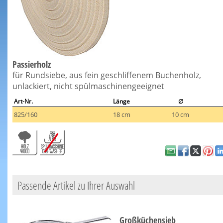
Passierholz
für Rundsiebe, aus fein geschliffenem Buchenholz,
unlackiert, nicht spülmaschinengeeignet
Art-Nr.
Länge
∅
825/160
18 cm
10 cm
Passende Artikel zu Ihrer Auswahl
Großküchensieb