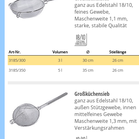
ganz aus Edelstahl 18/10,
feines Gewebe,
Maschenweite 1,1 mm,
starke, stabile Qualität
Art-Nr.
Volumen
∅
Stiellänge
3185/300
3 l
30 cm
26 cm
3185/350
5 l
35 cm
26 cm
Großküchensieb
ganz aus Edelstahl 18/10,
außen Stützgewebe, innen
mittelfeines Gewebe
Maschenweite 1,3 mm, mit
Verstärkungsrahmen