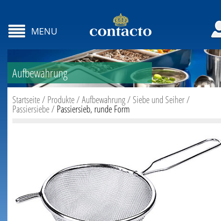
MENU
Aufbewahrung
Startseite
/
Produkte
/
Aufbewahrung
/
Siebe und Seiher
/
Passiersiebe
/
Passiersieb, runde Form