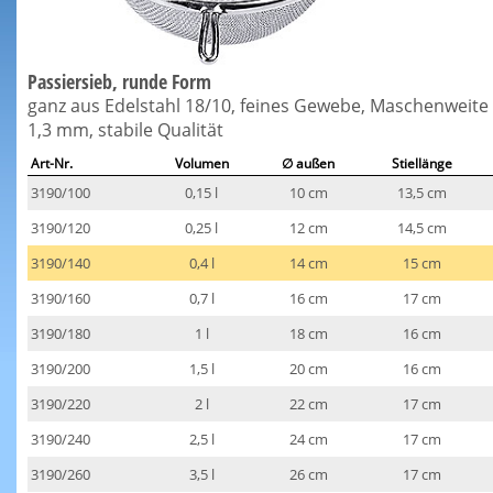
Passiersieb, runde Form
ganz aus Edelstahl 18/10, feines Gewebe, Maschenweite
1,3 mm, stabile Qualität
Art-Nr.
Volumen
∅ außen
Stiellänge
3190/100
0,15 l
10 cm
13,5 cm
3190/120
0,25 l
12 cm
14,5 cm
3190/140
0,4 l
14 cm
15 cm
3190/160
0,7 l
16 cm
17 cm
3190/180
1 l
18 cm
16 cm
3190/200
1,5 l
20 cm
16 cm
3190/220
2 l
22 cm
17 cm
3190/240
2,5 l
24 cm
17 cm
3190/260
3,5 l
26 cm
17 cm