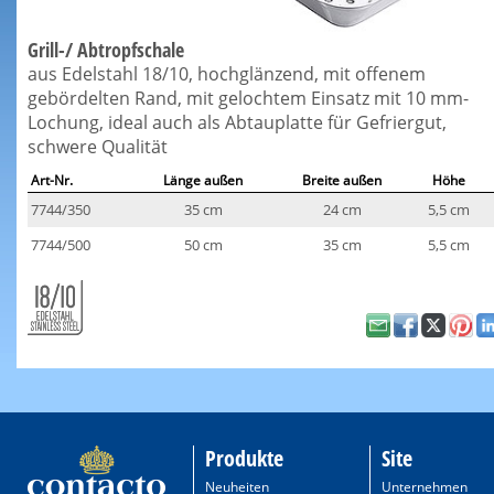
Grill-/ Abtropfschale
aus Edelstahl 18/10, hochglänzend, mit offenem
gebördelten Rand, mit gelochtem Einsatz mit 10 mm-
Lochung, ideal auch als Abtauplatte für Gefriergut,
schwere Qualität
Art-Nr.
Länge außen
Breite außen
Höhe
7744/350
35 cm
24 cm
5,5 cm
7744/500
50 cm
35 cm
5,5 cm
Produkte
Site
Neuheiten
Unternehmen