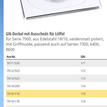
GN-Deckel mit Ausschnitt für Löffel
für Serie 7000, aus Edelstahl 18/10, seidenmatt poliert,
mit Griffmulde, passend auch auf Serien 7300, 6400,
8600
Art-Nr.
GN
7611/530
1/1
7612/325
1/2
7613/325
1/3
7614/265
1/4
7616/176
1/6
7619/176
1/9