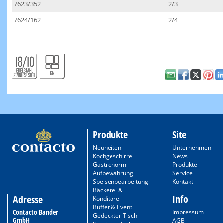
7623/352
2/3
7624/162
2/4
Produkte
Site
Neuheiten
Unternehmen
Kochgeschirre
News
Gastronorm
Produkte
Aufbewahrung
Service
Speisenbearbeitung
Kontakt
Bäckerei &
Info
Adresse
Konditorei
Buffet & Event
Contacto Bander
Impressum
Gedeckter Tisch
GmbH
AGB