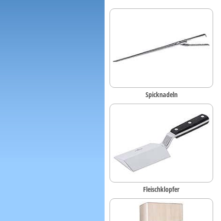
Spicknadeln
Fleischklopfer