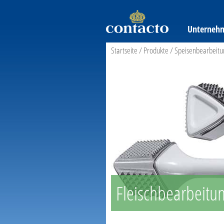
Unterneh
Startseite
/
Produkte
/
Speisenbearbeitu
Fleischbearbeitu