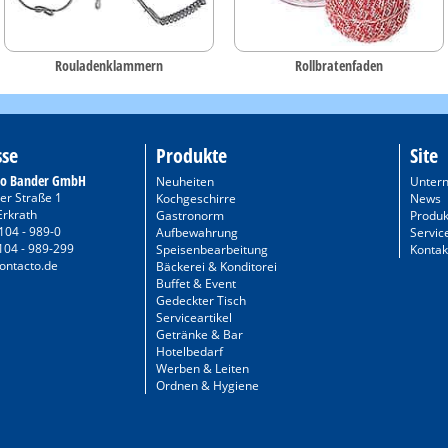
Rouladenklammern
Rollbratenfaden
sse
Produkte
Site
to Bander GmbH
Neuheiten
Unter
er Straße 1
Kochgeschirre
News
Erkrath
Gastronorm
Produk
104 - 989-0
Aufbewahrung
Servic
104 - 989-299
Speisenbearbeitung
Kontak
ontacto.de
Bäckerei & Konditorei
Buffet & Event
Gedeckter Tisch
Serviceartikel
Getränke & Bar
Hotelbedarf
Werben & Leiten
Ordnen & Hygiene