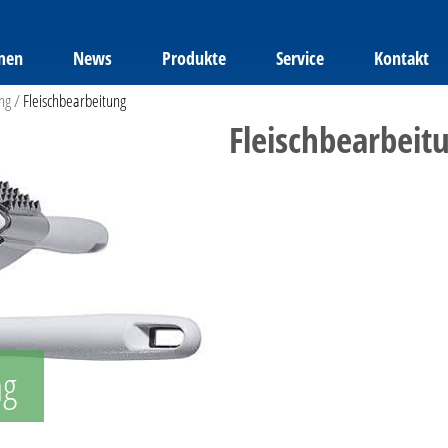
men
News
Produkte
Service
Kontakt
ng
/
Fleischbearbeitung
Fleischbearbeit
ng