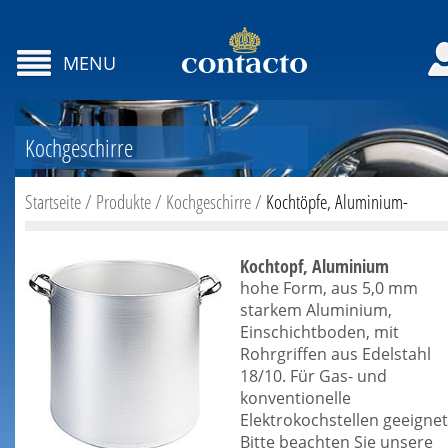
MENU
Kochgeschirre
Startseite
/
Produkte
/
Kochgeschirre
/
Kochtöpfe, Aluminium-
Kochtopf, Aluminium
hohe Form, aus 5,0 mm
starkem Aluminium,
Einschichtboden, mit
Rohrgriffen aus Edelstahl
18/10. Für Gas- und
konventionelle
Elektrokochstellen geeignet
Bitte beachten Sie unsere