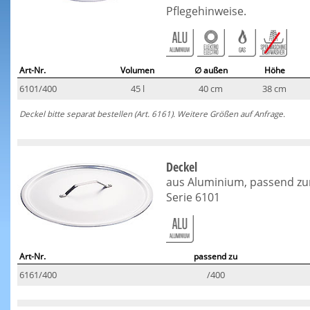
Pflegehinweise.
Art-Nr.
Volumen
∅ außen
Höhe
6101/400
45 l
40 cm
38 cm
Deckel bitte separat bestellen (Art. 6161). Weitere Größen auf Anfrage.
Deckel
aus Aluminium, passend zu
Serie 6101
Art-Nr.
passend zu
6161/400
/400