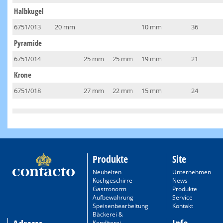
Halbkugel
6751/013
20 mm
10 mm
36
Pyramide
6751/014
25 mm
25 mm
19 mm
21
Krone
6751/018
27 mm
22 mm
15 mm
24
Produkte
Site
Neuheiten
Unternehmen
Kochgeschirre
News
Gastronorm
Produkte
Aufbewahrung
Service
Speisenbearbeitung
Kontakt
Bäckerei &
Konditorei