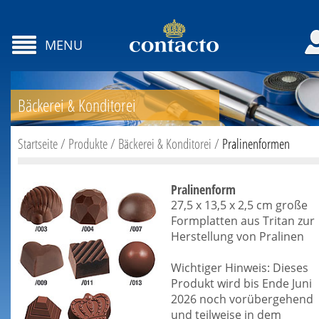
MENU
Bäckerei & Konditorei
Startseite
/
Produkte
/
Bäckerei & Konditorei
/
Pralinenformen
Pralinenform
27,5 x 13,5 x 2,5 cm große
Formplatten aus Tritan zur
Herstellung von Pralinen
Wichtiger Hinweis: Dieses
Produkt wird bis Ende Juni
2026 noch vorübergehend
und teilweise in dem