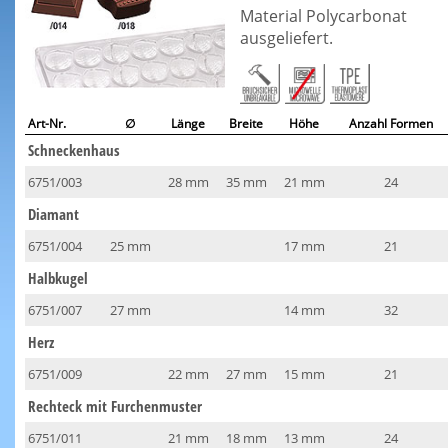
Material Polycarbonat
ausgeliefert.
Art-Nr.
∅
Länge
Breite
Höhe
Anzahl Formen
Schneckenhaus
6751/003
28 mm
35 mm
21 mm
24
Diamant
6751/004
25 mm
17 mm
21
Halbkugel
6751/007
27 mm
14 mm
32
Herz
6751/009
22 mm
27 mm
15 mm
21
Rechteck mit Furchenmuster
6751/011
21 mm
18 mm
13 mm
24