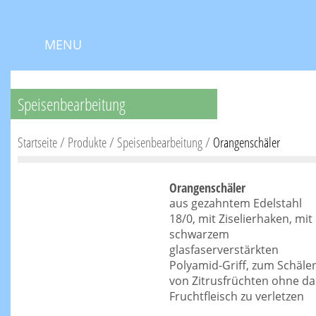
MENU
Speisenbearbeitung
Startseite
/
Produkte
/
Speisenbearbeitung
/
Orangenschäler
Orangenschäler
aus gezahntem Edelstahl
18/0, mit Ziselierhaken, mit
schwarzem
glasfaserverstärkten
Polyamid-Griff, zum Schäle
von Zitrusfrüchten ohne da
Fruchtfleisch zu verletzen