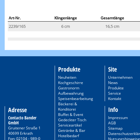
Art-Nr.
Klingenlänge
Gesamtlänge
2239/165
6 cm
16,5 cm
Produkte
Site
Neuheiten
Unternehmen
Kochgeschirre
News
Gastronorm
Produkte
Aufbewahrung
Service
Speisenbearbeitung
Kontakt
Bäckerei &
Info
Adresse
Konditorei
Buffet & Event
Contacto Bander
Impressum
Gedeckter Tisch
GmbH
AGB
Serviceartikel
Gruitener Straße 1
Sitemap
Getränke & Bar
40699 Erkrath
Datenschutzerklä
Hotelbedarf
Fon: 02104 - 989-0
Nutzungshinweise