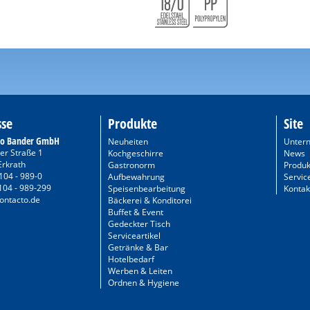
sse
Produkte
Site
to Bander GmbH
Neuheiten
Unter
er Straße 1
Kochgeschirre
News
Erkrath
Gastronorm
Produk
104 - 989-0
Aufbewahrung
Servic
104 - 989-299
Speisenbearbeitung
Kontak
ontacto.de
Bäckerei & Konditorei
Buffet & Event
Gedeckter Tisch
Serviceartikel
Getränke & Bar
Hotelbedarf
Werben & Leiten
Ordnen & Hygiene