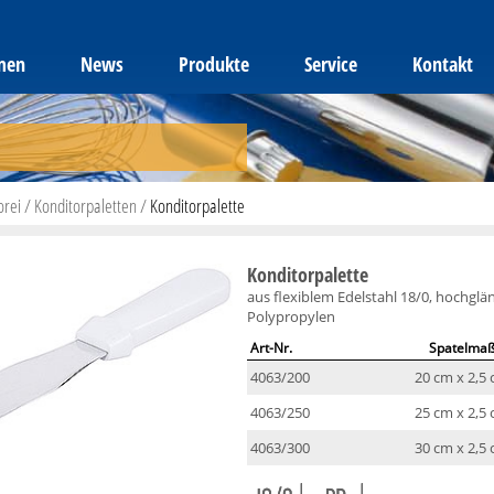
men
News
Produkte
Service
Kontakt
orei
/
Konditorpaletten
/
Konditorpalette
Konditorpalette
aus flexiblem Edelstahl 18/0, hochglä
Polypropylen
Art-Nr.
Spatelma
4063/200
20 cm x 2,5
4063/250
25 cm x 2,5
4063/300
30 cm x 2,5