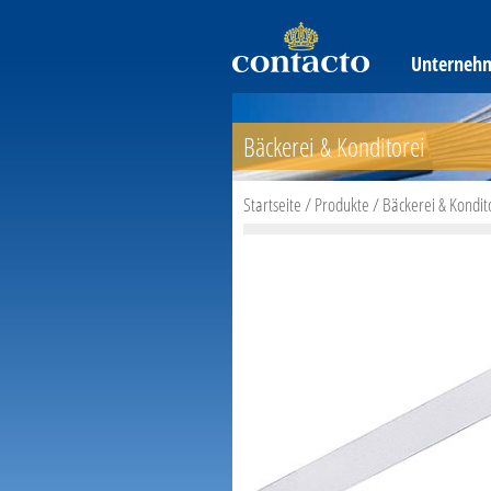
Unterneh
Bäckerei & Konditorei
Startseite
/
Produkte
/
Bäckerei & Kondit