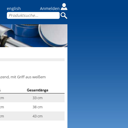
english
Anmelden
nzend, mit Griff aus weißem
ß
Gesamtlänge
 cm
33 cm
 cm
38 cm
 cm
43 cm