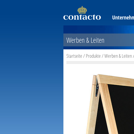
Unterneh
Werben & Leiten
Startseite
/
Produkte
/
Werben & Leiten