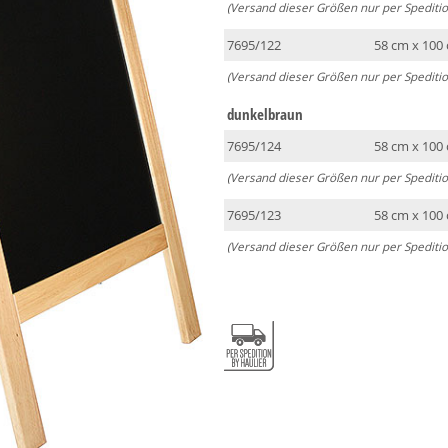
(Versand dieser Größen nur per Speditio
7695/122
58 cm x 100
(Versand dieser Größen nur per Speditio
dunkelbraun
7695/124
58 cm x 100
(Versand dieser Größen nur per Speditio
7695/123
58 cm x 100
(Versand dieser Größen nur per Speditio