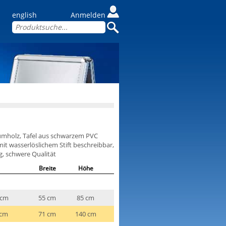
english
Anmelden
umholz, Tafel aus schwarzem PVC
mit wasserlöslichem Stift beschreibbar,
g, schwere Qualität
Breite
Höhe
 cm
55 cm
85 cm
 cm
71 cm
140 cm