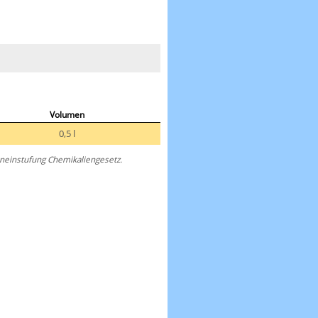
Volumen
0,5 l
eneinstufung Chemikaliengesetz.