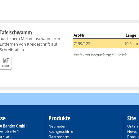
Tafelschwamm
Art-Nr.
Länge
aus feinem Melaminschaum, zum
7199/125
10,5 cm
Entfernen von Kreideschrift auf
Schreibtafeln
Preis und Verpackung à 2 Stück.
sse
Produkte
Site
to Bander GmbH
Neuheiten
Unter
er Straße 1
Kochgeschirre
News
Erkrath
Gastronorm
Produk