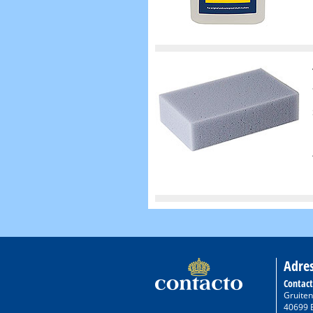
Adre
Contac
Gruiten
40699 