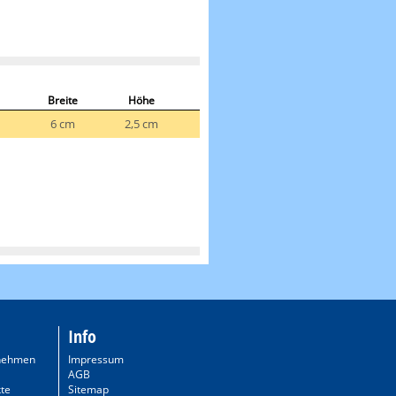
Breite
Höhe
6 cm
2,5 cm
Info
nehmen
Impressum
AGB
te
Sitemap