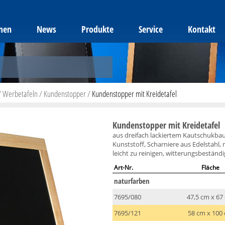
men
News
Produkte
Service
Kontakt
/
Werbetafeln
/
Kundenstopper
/
Kundenstopper mit Kreidetafel
Kundenstopper mit Kreidetafel
aus dreifach lackiertem Kautschukba
Kunststoff, Scharniere aus Edelstahl, 
leicht zu reinigen, witterungsbeständi
Art-Nr.
Fläche
naturfarben
7695/080
47,5 cm x 67
7695/121
58 cm x 100