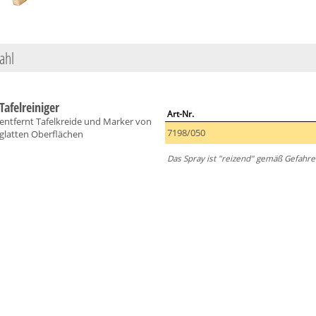
ahl
Tafelreiniger
Art-Nr.
entfernt Tafelkreide und Marker von
7198/050
glatten Oberflächen
Das Spray ist "reizend" gemäß Gefahr