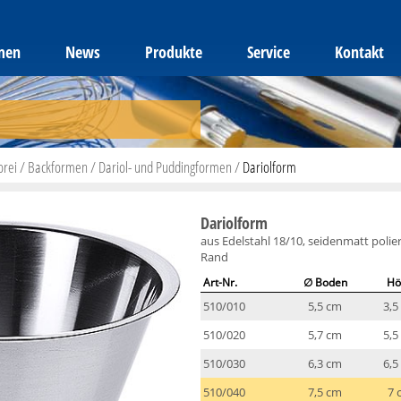
men
News
Produkte
Service
Kontakt
orei
/
Backformen
/
Dariol- und Puddingformen
/
Dariolform
Dariolform
aus Edelstahl 18/10, seidenmatt polie
Rand
Art-Nr.
∅ Boden
Hö
510/010
5,5 cm
3,5
510/020
5,7 cm
5,5
510/030
6,3 cm
6,5
510/040
7,5 cm
7 