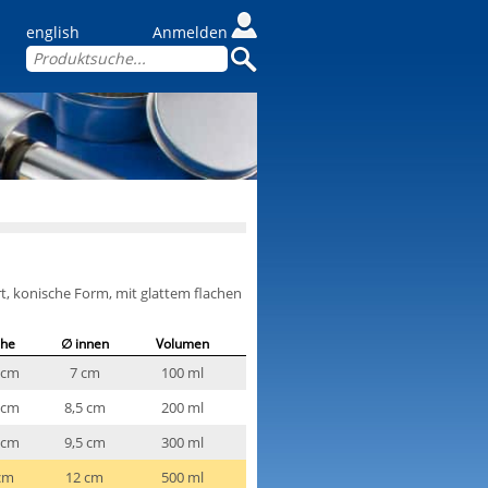
english
Anmelden
rt, konische Form, mit glattem flachen
he
∅ innen
Volumen
 cm
7 cm
100 ml
 cm
8,5 cm
200 ml
 cm
9,5 cm
300 ml
cm
12 cm
500 ml