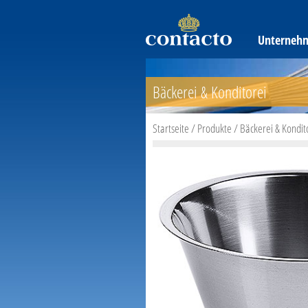
Unterneh
Bäckerei & Konditorei
Startseite
/
Produkte
/
Bäckerei & Kondit