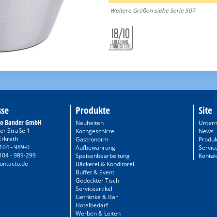
Weitere Größen siehe Serie 507
sse
Produkte
Site
to Bander GmbH
Neuheiten
Unter
er Straße 1
Kochgeschirre
News
Erkrath
Gastronorm
Produk
104 - 989-0
Aufbewahrung
Servic
104 - 989-299
Speisenbearbeitung
Kontak
ontacto.de
Bäckerei & Konditorei
Buffet & Event
Gedeckter Tisch
Serviceartikel
Getränke & Bar
Hotelbedarf
Werben & Leiten